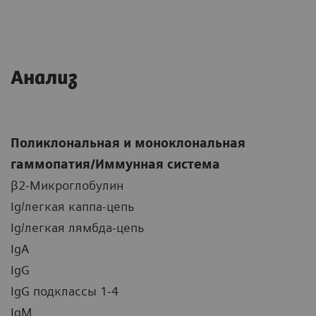
Анализ
Поликлональная и моноклональная
гаммопатия/Иммунная система
β2-Микроглобулин
Ig/легкая каппа-цепь
Ig/легкая лямбда-цепь
IgA
IgG
IgG подклассы 1-4
IgM