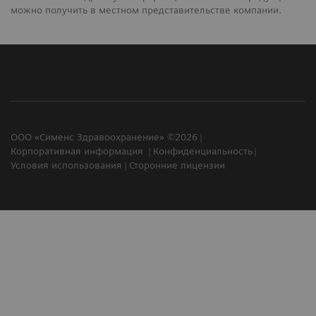
можно получить в местном представительстве компании.
ООО «Сименс Здравоохранение» ©2026
Корпоративная информация
Конфиденциальность
Условия использования
Сторонние лицензии