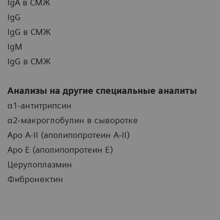
IgA в СМЖ
IgG
IgG в СМЖ
IgM
IgG в СМЖ
Анализы на другие специальные аналиты
α1-антитрипсин
α2-макроглобулин в сыворотке
Apo A-II (аполипопротеин A-II)
Apo E (аполипопротеин E)
Церулоплазмин
Фибронектин