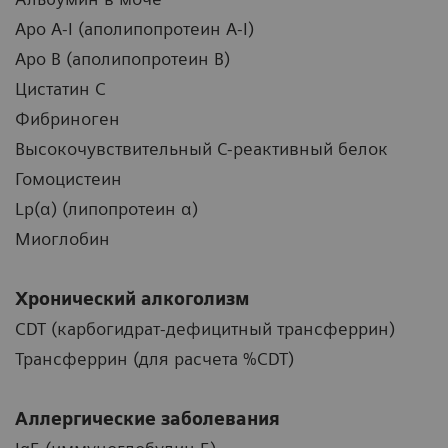
Apo A-I (аполипопротеин A-I)
Apo B (аполипопротеин B)
Цистатин C
Фибриноген
Высокочувствительный С-реактивный белок
Гомоцистеин
Lp(α) (липопротеин α)
Миоглобин
Хронический алкоголизм
CDT (карбогидрат-дефицитный трансферрин)
Трансферрин (для расчета %CDT)
Аллергические заболевания