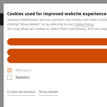
Cookies used for improved website experience
Продукты и решения
Клинические направле
Siemens Healthineers and our partners use cookies and other simil
clicking "Show details" or by referring to our
Cookie Policy
.
You may allow all cookies or select them individually. And you ma
Главная
Лабораторная диагностика
Белки плазмы
Системы белков плазмы
Система для количественного определения белков Atellica
NEPH 630
Atellica NEPH 630 – cистема
Necessary
для количественного
Statistics
определения белков
Cookie declaration
Show details
Анализ белков — рационально, просто и
надежно