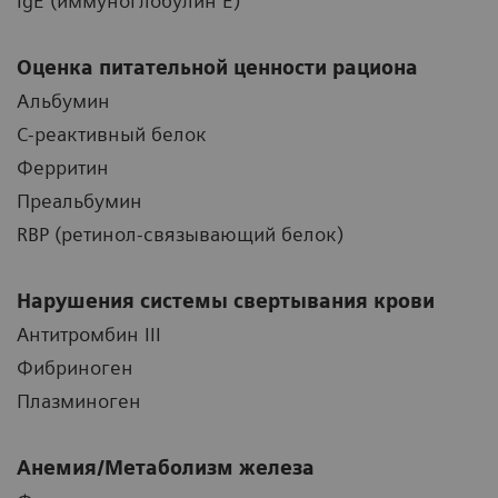
IgE (иммуноглобулин E)
Оценка питательной ценности рациона
Альбумин
С-реактивный белок
Ферритин
Преальбумин
RBP (ретинол-связывающий белок)
Нарушения системы свертывания крови
Aнтитромбин III
Фибриноген
Плазминоген
Анемия/Метаболизм железа