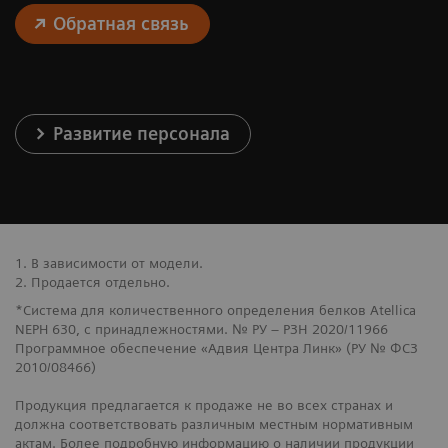
Обратная связь
Развитие персонала
1. В зависимости от модели.
2. Продается отдельно.
*Система для количественного определения белков Atellica
NEPH 630, с принадлежностями. № РУ – РЗН 2020/11966
Программное обеспечение «Адвия Центра Линк» (РУ № ФСЗ
2010/08466)
Продукция предлагается к продаже не во всех странах и
должна соответствовать различным местным нормативным
актам. Более подробную информацию о наличии продукции