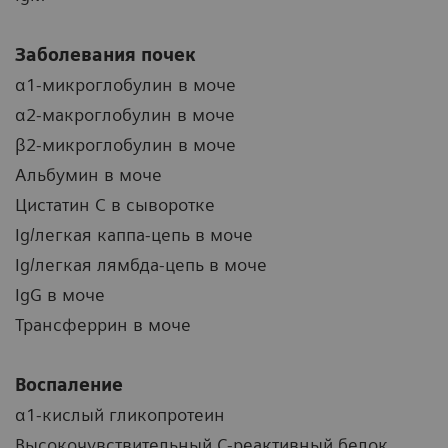
Заболевания почек
α1-микроглобулин в моче
α2-макроглобулин в моче
β2-микроглобулин в моче
Альбумин в моче
Цистатин C в сыворотке
Ig/легкая каппа-цепь в моче
Ig/легкая лямбда-цепь в моче
IgG в моче
Трансферрин в моче
Воспаление
α1-кислый гликопротеин
Высокочувствительный С-реактивный белок