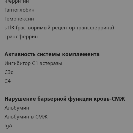
Ферритин
Гаптоглобин
Гемопексин
sTfR (растворимый рецептор трансферрина)
Трансферрин
Активность системы комплемента
Ингибитор C1 эстеразы
C3c
C4
Нарушение барьерной функции кровь-СМЖ
Альбумин
Альбумин в СМЖ
IgA