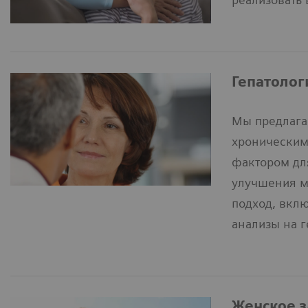
Гепатолог
Мы предлага
хроническим
фактором дл
улучшения м
подход, вклю
анализы на г
Женское з