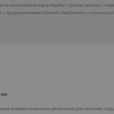
ести значимый вклад в борьбу с раком печени с по
я с предложениями Siemens Healthineers и получит
гия
ашим взаимосвязанным решениям для лечения серде