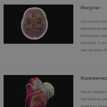
Инсульт
Согласно по
механической
большинства 
инсульт. С и
как можно бы
Ишемичес
Число пацие
постоянно у
помогут улу