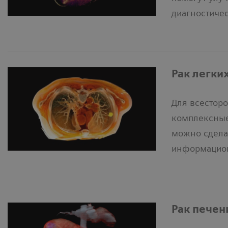
диагностиче
Рак легки
Для всестор
комплексные
можно сдела
информацион
Рак печен