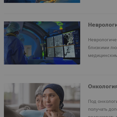
Невролог
Неврологичес
близкими лю
медицинским
Онкологи
Под онколог
получать до
реализовать 