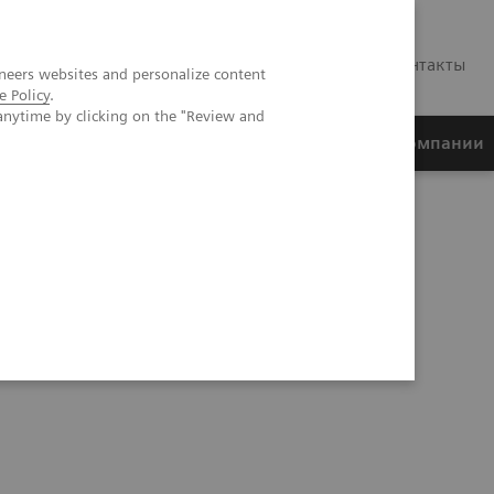
RU
Контакты
neers websites and personalize content
e Policy
.
anytime by clicking on the "Review and
ртнеры
Финансирование
О компании