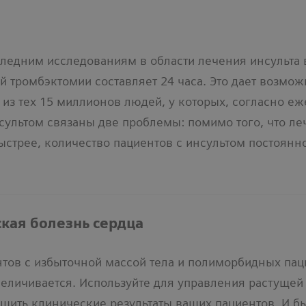
следним исследованиям в области лечения инсульта
 тромбэктомии составляет 24 часа. Это дает возмо
из тех 15 миллионов людей, у которых, согласно еж
нсультом связаны две проблемы: помимо того, что л
стрее, количество пациентов с инсультом постоянно
кая болезнь сердца
нтов с избыточной массой тела и полиморбидных пац
величивается. Используйте для управления растущей
чшить клинические результаты ваших пациентов. И 