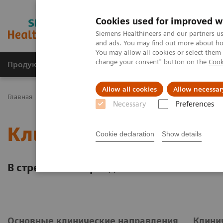
Cookies used for improved w
Siemens Healthineers and our partners us
and ads. You may find out more about how
You may allow all cookies or select them
change your consent" button on the
Cook
Продукты и решения
Клинические направле
Allow all cookies
Allow necessar
Главная
Клинические направления
Necessary
Preferences
Клинические направле
Cookie declaration
Show details
В стремлении преодолеть самые опасн
Основные клинические направления
Клини