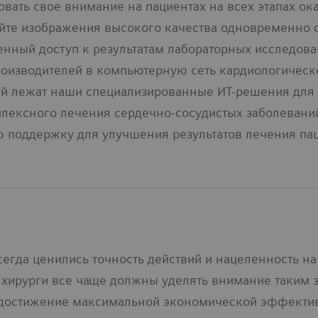
овать свое внимание на пациентах на всех этапах о
йте изображения высокого качества одновременно с 
нный доступ к результатам лабораторных исследован
оизводителей в компьютерную сеть кардиологическо
й лежат наши специализированные ИТ-решения для к
плексного лечения сердечно-сосудистых заболевани
 поддержку для улучшения результатов лечения пац
сегда ценились точность действий и нацеленность н
 хирурги все чаще должны уделять внимание таким 
 достижение максимальной экономической эффектив