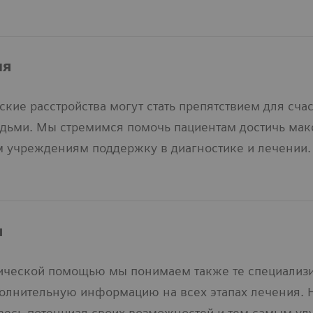
ия
кие расстройства могут стать препятствием для сча
дьми. Мы стремимся помочь пациентам достичь мак
 учреждениям поддержку в диагностике и лечении.
я
ической помощью мы понимаем также те специализи
полнительную информацию на всех этапах лечения. 
весь потенциал своих возможностей и тем самым ул