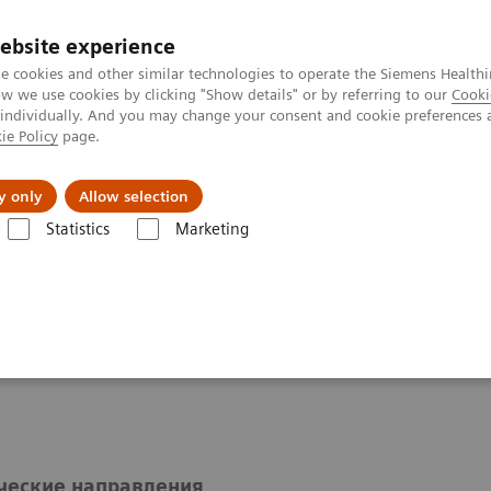
ebsite experience
e cookies and other similar technologies to operate the Siemens Healthi
 we use cookies by clicking "Show details" or by referring to our
Cooki
 individually. And you may change your consent and cookie preferences 
ie Policy
page.
ния
Для частных клиентов
Бизнес-па
y only
Allow selection
Statistics
Marketing
ния
ые заболевания
ческие направления