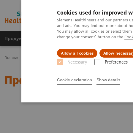
Cookies used for improved w
Siemens Healthineers and our partners us
and ads. You may find out more about how
You may allow all cookies or select them
change your consent" button on the
Cook
Продукты и решения
Клинические направле
Allow all cookies
Allow necessar
Главная
Продукты и решения
Necessary
Preferences
Продукты и решения
Cookie declaration
Show details