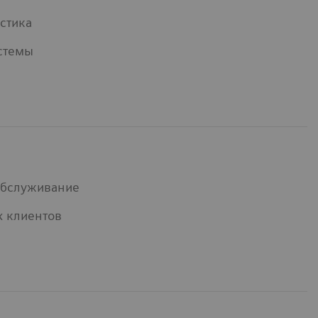
стика
стемы
обслуживание
х клиентов