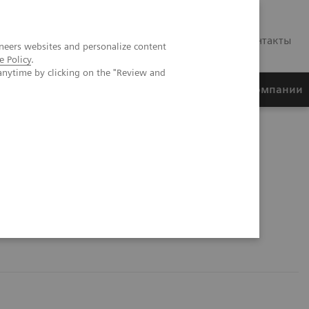
RU
Контакты
neers websites and personalize content
e Policy
.
anytime by clicking on the "Review and
ртнеры
Финансирование
О компании