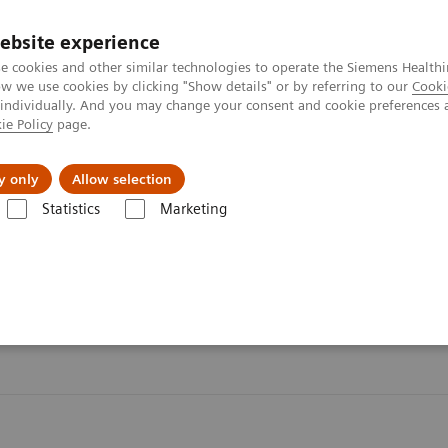
ebsite experience
e cookies and other similar technologies to operate the Siemens Healthi
 we use cookies by clicking "Show details" or by referring to our
Cooki
 individually. And you may change your consent and cookie preferences 
ie Policy
page.
ния
Для частных клиентов
Бизнес-па
y only
Allow selection
Statistics
Marketing