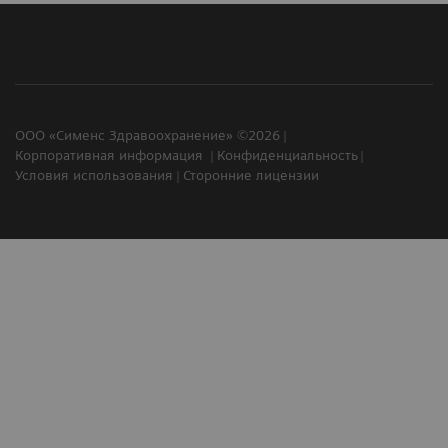
ООО «Сименс Здравоохранение» ©2026
Корпоративная информация
Конфиденциальность
Условия использования
Сторонние лицензии