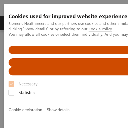
Cookies used for improved website experience
Продукты и решения
Клинические направле
Siemens Healthineers and our partners use cookies and other simil
clicking "Show details" or by referring to our
Cookie Policy
.
You may allow all cookies or select them individually. And you ma
Главная
Услуги и сервисное обслуживание
Гарантия качества
Necessary
Statistics
Cookie declaration
Show details