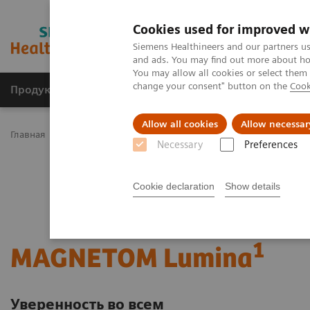
Cookies used for improved w
Siemens Healthineers and our partners us
and ads. You may find out more about how
You may allow all cookies or select them
change your consent" button on the
Cook
Продукты и решения
Клинические направле
Allow all cookies
Allow necessar
Главная
Медицинская визуализация
Магнитно-резонансная
Necessary
Preferences
Cookie declaration
Show details
1
MAGNETOM Lumina
Уверенность во всем