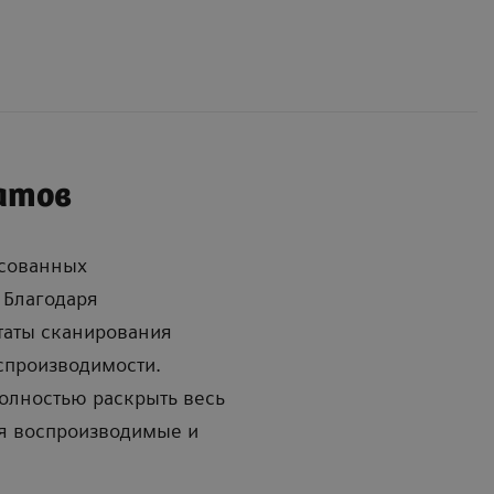
атов
асованных
 Благодаря
ьтаты сканирования
спроизводимости.
олностью раскрыть весь
я воспроизводимые и