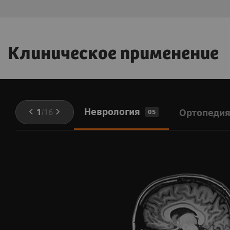
Клиническое применение
Неврология
1
/
16
Ортопеди
05