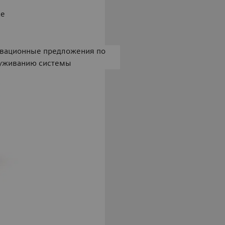
te
вационные предложения по
уживанию системы