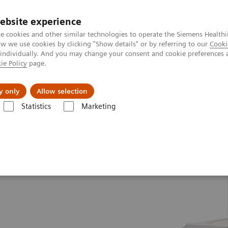
ebsite experience
e cookies and other similar technologies to operate the Siemens Healthi
 we use cookies by clicking "Show details" or by referring to our
Cooki
 individually. And you may change your consent and cookie preferences 
ie Policy
page.
ния
Для частных клиентов
Бизнес-па
y only
Allow selection
 томография
МР-системы 3 Тл
MAGNETOM Lumina
Statistics
Marketing