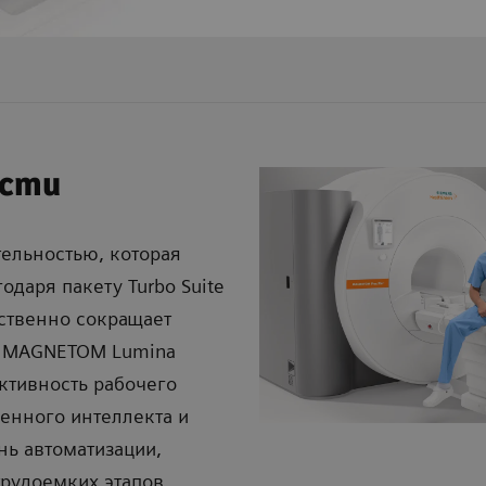
ости
ельностью, которая
одаря пакету Turbo Suite
ственно сокращает
е MAGNETOM Lumina
тивность рабочего
венного интеллекта и
нь автоматизации,
трудоемких этапов