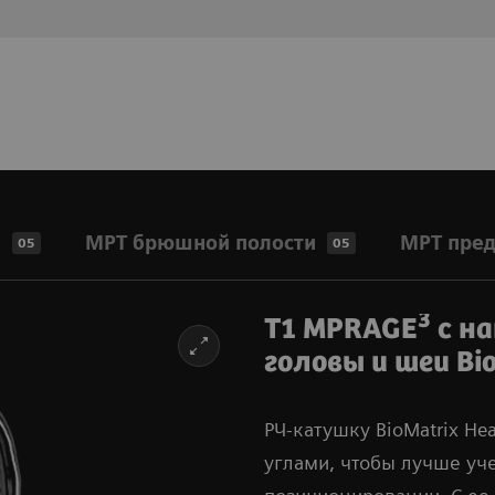
я
МРТ брюшной полости
МРТ пред
05
05
3
T1 MPRAGE
с н
головы и шеи Bi
РЧ-катушку BioMatrix H
углами, чтобы лучше уч