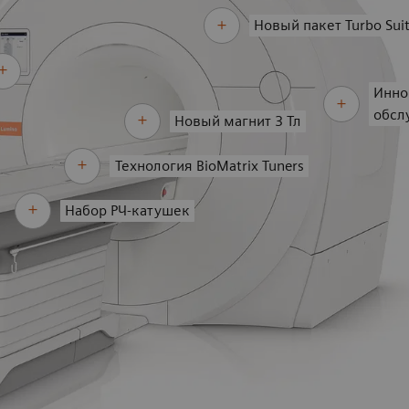
Новый пакет Turbo Sui
Инно
обсл
Новый магнит 3 Тл
Технология BioMatrix Tuners
Набор РЧ-катушек