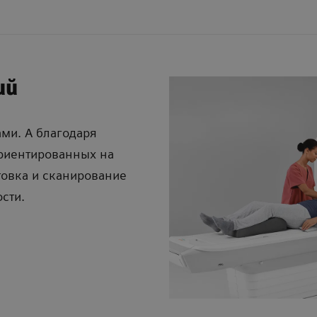
ий
ми. А благодаря
ориентированных на
товка и сканирование
сти.