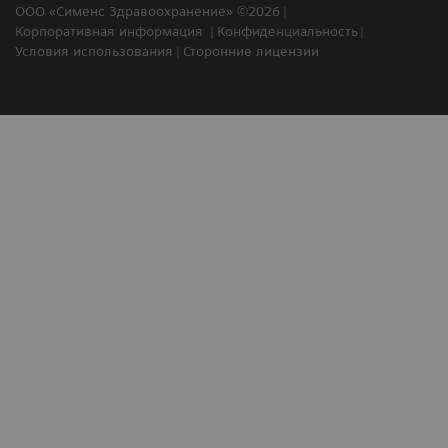
ООО «Сименс Здравоохранение» ©2026
Корпоративная информация
Конфиденциальность
Условия использования
Сторонние лицензии