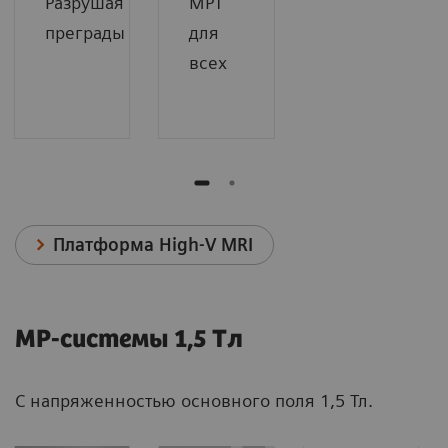
Разрушая
МРТ
преграды
для
всех
Платформа High-V MRI
МР-системы 1,5 Тл
С напряженностью основного поля 1,5 Тл.