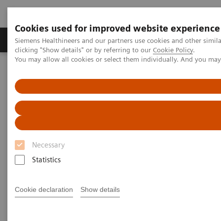
Cookies used for improved website experience
Продукты и решения
Клинические направле
Siemens Healthineers and our partners use cookies and other simil
clicking "Show details" or by referring to our
Cookie Policy
.
You may allow all cookies or select them individually. And you ma
Главная
Медицинская визуализация
Магнитно-резонансная томография
Магнитно-резонансная
томография
Necessary
Statistics
Те, кто только вступает в мир МРТ, клиники, и
ведущие передовые научные исследования,
Cookie declaration
Show details
смогут занять ведущие позиции с помощью МР-
томографов MAGNETOM. Вместе с вами мы