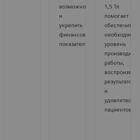
возможности
1,5 Тл
и
помогает
укрепить
обеспечить
финансовые
необходимы
показатели.
уровень
производител
работы,
воспроизвод
результатов
и
удовлетворе
пациентов.