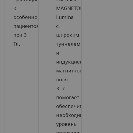
к
MAGNETOM
особенностям
Lumina
пациентов
c
при 3
широким
Тл.
туннелем
и
индукцией
магнитного
поля
3 Тл
помогает
обеспечить
необходимый
уровень
производительности