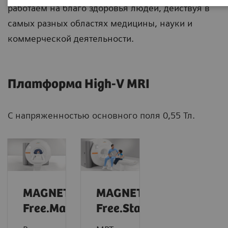
работаем на благо здоровья людей, действуя в
самых разных областях медицины, науки и
коммерческой деятельности.
Платформа High-V MRI
С напряженностью основного поля 0,55 Тл.
MAGNETOM
MAGNETOM
Free.Max
Free.Star