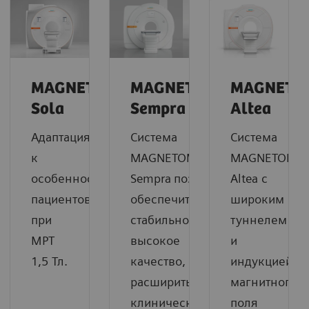
MAGNETOM
MAGNETOM
MAGNETO
Sola
Sempra
Altea
Адаптация
Система
Система
к
MAGNETOM
MAGNETOM
особенностям
Sempra
позволяет
Altea с
пациентов
обеспечить
широким
при
стабильно
туннелем
МРТ
высокое
и
1,5 Тл.
качество,
индукцией
расширить
магнитного
клинические
поля