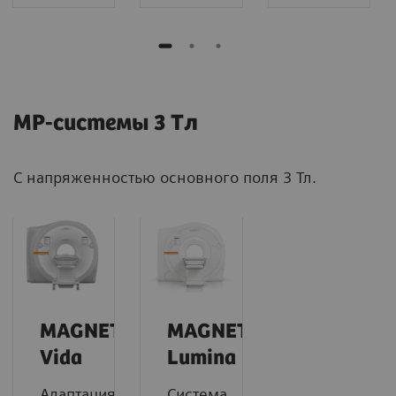
МР-системы 3 Тл
С напряженностью основного поля 3 Тл.
MAGNETOM
MAGNETOM
Vida
Lumina
Адаптация
Система