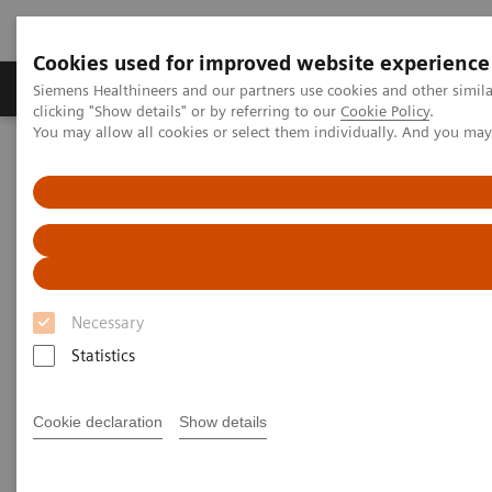
Cookies used for improved website experience
Продукты и решения
Клинические направле
Siemens Healthineers and our partners use cookies and other simil
clicking "Show details" or by referring to our
Cookie Policy
.
You may allow all cookies or select them individually. And you ma
Главная
Медицинская визуализация
Решения диагностической визуализации для лучевой терапии
Necessary
Statistics
Cookie declaration
Show details