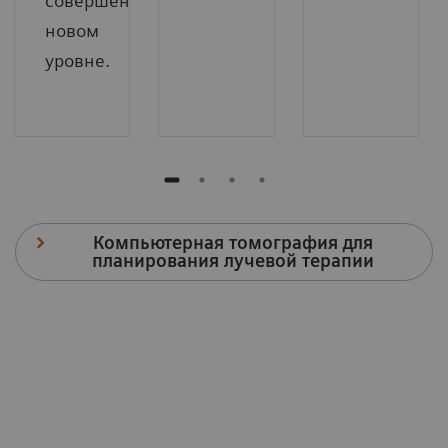
совершенно
новом
уровне.
Компьютерная томография для
планирования лучевой терапии