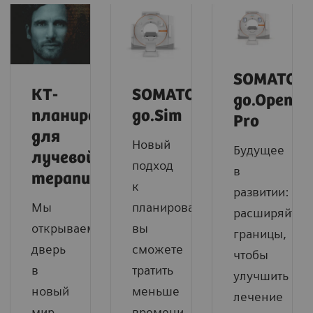
SOMATOM
КТ-
SOMATOM
go.Open
планирование
go.Sim
Pro
для
Новый
Будущее
лучевой
подход
в
терапии
к
развитии:
Мы
планированию:
расширяйте
открываем
вы
границы,
дверь
сможете
чтобы
в
тратить
улучшить
новый
меньше
лечение
мир
времени