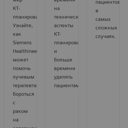
пациентов
КТ-
на
в
планирования.
технические
самых
Узнайте,
аспекты
сложных
как
КТ-
случаях.
Siemens
планирования
Healthineers
и
может
больше
помочь
времени
лучевым
уделять
терапевтам
пациентам.
бороться
с
раком
на