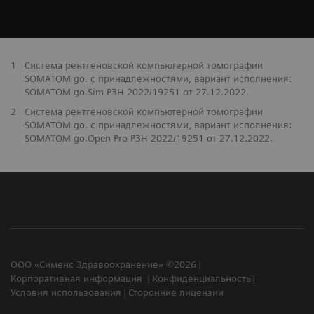
1
Система рентгеновской компьютерной томографии
SOMATOM go. с принадлежностями, вариант исполнения:
SOMATOM go.Sim РЗН 2022/19251 от 27.12.2022.
2
Система рентгеновской компьютерной томографии
SOMATOM go. с принадлежностями, вариант исполнения:
SOMATOM go.Open Pro РЗН 2022/19251 от 27.12.2022.
ООО «Сименс Здравоохранение» ©2026
Корпоративная информация
Конфиденциальность
Условия использования
Сторонние лицензии