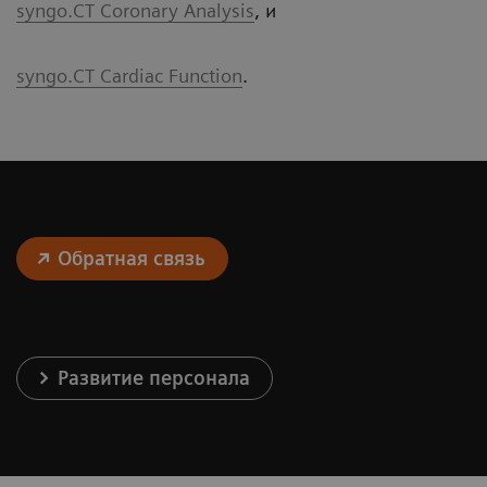
syngo.CT Coronary Analysis
, и
syngo.CT Cardiac Function
.
Обратная связь
Развитие персонала