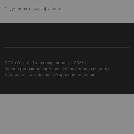
1
дополнительная функция
ООО «Сименс Здравоохранение» ©2026
Корпоративная информация
Конфиденциальность
Условия использования
Сторонние лицензии