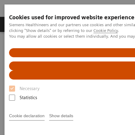
Cookies used for improved website experience
Продукты и решения
Клинические направле
Siemens Healthineers and our partners use cookies and other simil
clicking "Show details" or by referring to our
Cookie Policy
.
You may allow all cookies or select them individually. And you ma
Главная
Медицинская визуализация
Компьютерная томография
Опции и обновления
Компьютерная томография — программное обеспечение для
клинического применения
syngo
.CT Vascular Analysis
syngo
.CT Vascular Analysis
Necessary
Statistics
Cookie declaration
Show details
Описание
Особенности
General Requirem