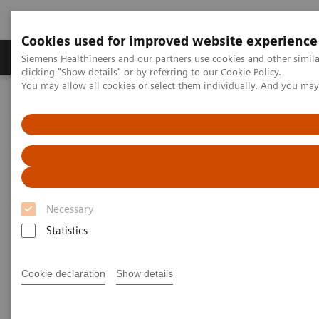
Cookies used for improved website experience
Продукты и решения
Клинические направле
Siemens Healthineers and our partners use cookies and other simil
clicking "Show details" or by referring to our
Cookie Policy
.
You may allow all cookies or select them individually. And you ma
Главная
Медицинская визуализация
Компьютерная томография
Опции и обновления
Компьютерная томография — программное обеспечение для
клинического применения
Компьютерная томография
Necessary
— программное обеспечение
Statistics
для клинического
применения
Cookie declaration
Show details