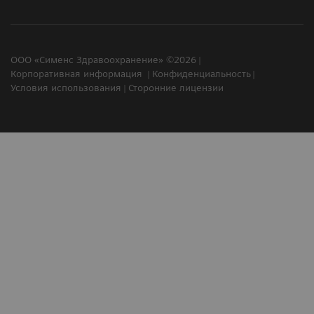
ООО «Сименс Здравоохранение» ©2026
Корпоративная информация
Конфиденциальность
Условия использования
Сторонние лицензии