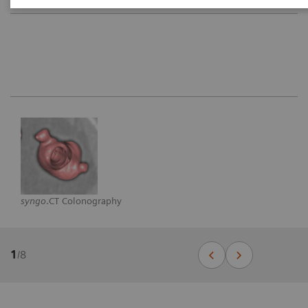
syngo
.CT Colonography
1
/
8