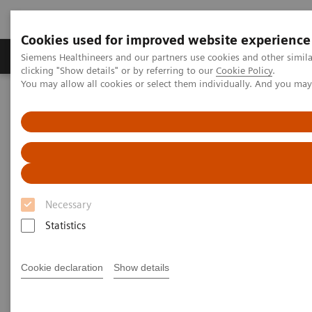
Cookies used for improved website experience
Продукты и решения
Клинические направле
Siemens Healthineers and our partners use cookies and other simil
clicking "Show details" or by referring to our
Cookie Policy
.
You may allow all cookies or select them individually. And you ma
Главная
Медицинская визуализация
Компьютерная томография
Опции и обновления
Компьютерная томография — программное обеспечение для
клинического применения
syngo
.CT Colonography
syngo
.CT Colonography
Necessary
Statistics
Cookie declaration
Show details
Описание
Особенности
General Requirem