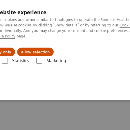
ebsite experience
e cookies and other similar technologies to operate the Siemens Healthi
 we use cookies by clicking "Show details" or by referring to our
Cooki
 individually. And you may change your consent and cookie preferences 
ie Policy
page.
ния
Для частных клиентов
Бизнес-па
y only
Allow selection
афия
Опции и обновления
Компьютерная томография — прогр
Statistics
Marketing