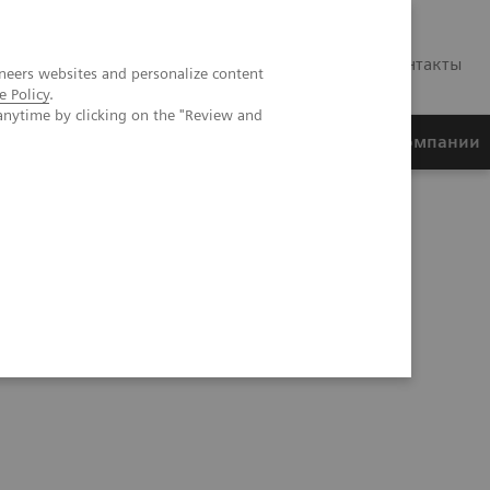
RU
Контакты
neers websites and personalize content
e Policy
.
anytime by clicking on the "Review and
ртнеры
Финансирование
О компании
аммное обеспечение для клинического применения