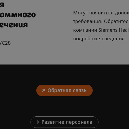
я
Могут появиться допо
раммного
требования. Обратитес
ечения
компании Siemens Heal
подробные сведения.
 VC28
Обратная связь
Развитие персонала