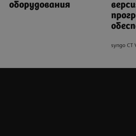
оборудования
верси
прог
обесп
syngo CT