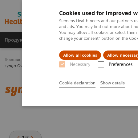
Cookies used for improved w
Siemens Healthineers and our partners us
and ads. You may find out more about how
You may allow all cookies or select them
change your consent" button on the
Cook
Продукты и решения
Клинические направле
Allow all cookies
Allow necessar
Главная
Медицинская визуализация
Компьютерная томогр
Necessary
Preferences
syngo
Osteo CT
Cookie declaration
Show details
syngo
Osteo CT
1
/
5