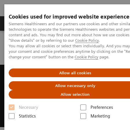
Cookies used for improved website experience
Grupy Produktów
O nas
Edukacja i sz
Siemens Healthineers and our partners use cookies and other simila
technologies to operate the Siemens Healthineers websites and per
content and ads. You may find out more about how we use cookies 
"Show details" or by referring to our
Cookie Policy
.
Siemens Healthineers Polska
Medical Imaging
You may allow all cookies or select them individually. And you ma
Systemy radiograficzne
Systemy radiografii cyfrowej
your consent and cookie preferences anytime by clicking on the "R
MULTIX Impact | Wzmocnij swój wizerunek
change your consent" button on the
Cookie Policy
page.
1
MULTIX Impact
z funkcjami
Allow all cookies
myExam Companion
Allow necessary only
Allow selection
Wzmocnij swój wizerunek dzięki naszemu
aparatowi do radiografii montowanemu na
Necessary
Preferences
podłodze
Statistics
Marketing