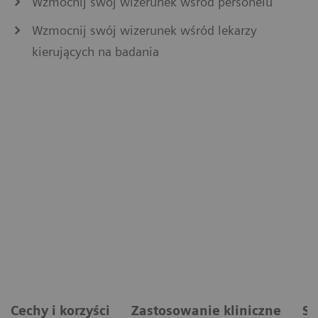
Wzmocnij swój wizerunek wśród personelu
Wzmocnij swój wizerunek wśród lekarzy
kierujących na badania
Cechy i korzyści
Zastosowanie kliniczne
Sp