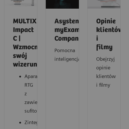
MULTIX
Asystent
Opinie
Impact
myExam
klientów
C |
Companion
i
Wzmocnij
filmy
Pomocna
swój
inteligencja.
Obejrzyj
wizerunek
opinie
Aparat
klientów
RTG
i filmy
z
zawieszeniem
sufitowym
Zintegrowane