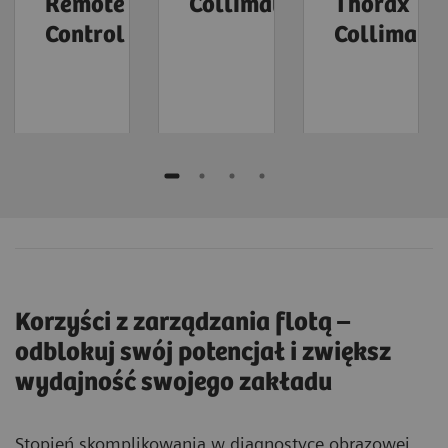
Remote
Collimation
Thorax
Control
Collimatio
Korzyści z zarządzania flotą –
odblokuj swój potencjał i zwiększ
wydajność swojego zakładu
Stopień skomplikowania w diagnostyce obrazowej