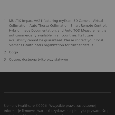
1
MULTIX Impact VA21 featuring myExam 3D Camera, Virtual
Collimation, Auto Thorax Collimation, Smart Remote Control,
Hybrid Image Documentation, and Auto TOD Measurement is
not commercially available in all countries. Its future
availability cannot be guaranteed. Please contact your local
Siemens Healthineers organization for further details.
2
Opcja
3
Option, dostępna tylko przy statywie
Siemens Healthcare ©2026
Wszystkie prawa zastrzeżone
Informacje firmowe
Warunki użytkowania
Polityka prywatności