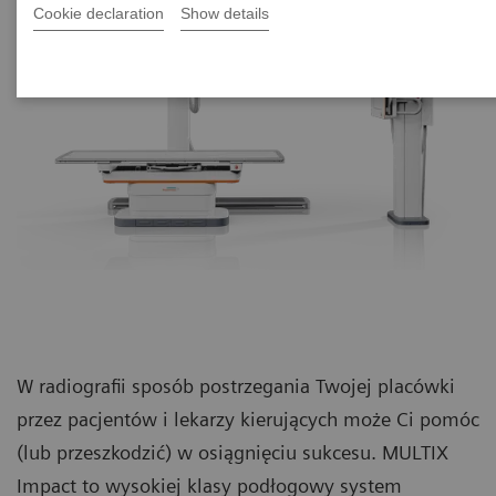
Cookie declaration
Show details
W radiografii sposób postrzegania Twojej placówki
przez pacjentów i lekarzy kierujących może Ci pomóc
(lub przeszkodzić) w osiągnięciu sukcesu. MULTIX
Impact to wysokiej klasy podłogowy system