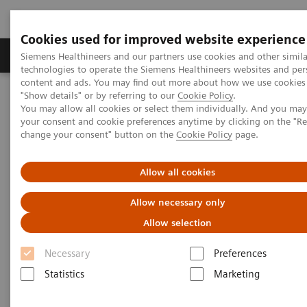
Cookies used for improved website experience
Grupy Produktów
O nas
Edukacja i sz
Siemens Healthineers and our partners use cookies and other simila
technologies to operate the Siemens Healthineers websites and per
content and ads. You may find out more about how we use cookies 
"Show details" or by referring to our
Cookie Policy
.
Siemens Healthineers Polska
Aktualności i nasze realizacje
You may allow all cookies or select them individually. And you ma
Siemens Healthineers wspiera edukację młodych lekarzy
your consent and cookie preferences anytime by clicking on the "R
change your consent" button on the
Cookie Policy
page.
Siemens Healthineers wspiera
Allow all cookies
edukację młodych lekarzy
Allow necessary only
Kolejny rok współpracy z WUM
Allow selection
Necessary
Preferences
Statistics
Marketing
21.10.2020