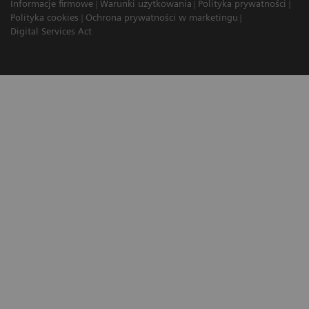
Informacje firmowe
Warunki użytkowania
Polityka prywatności
Polityka cookies
Ochrona prywatności w marketingu
Digital Services Act