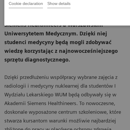
Cookie declaration
Show details
1 października została podpisana kolejna,
trzecia już umowa o współpracy pomiędzy
Siemens Healthineers a Warszawskim
Uniwersytetem Medycznym. Dzięki niej
studenci medycyny będą mogli zdobywać
wiedzę korzystając z najnowocześniejszego
sprzętu diagnostycznego.
Dzięki przedłużeniu współpracy wybrane zajęcia z
radiologii i medycyny nuklearnej dla studentów I
Wydziału Lekarskiego WUM będą odbywały się w
Akademii Siemens Healthineers. To nowoczesne,
doskonale wyposażone centrum szkoleniowe, które
stwarza kursantom warunki możliwie najbardziej
zbliżone do pracy w placówce ochrony zdrowia.