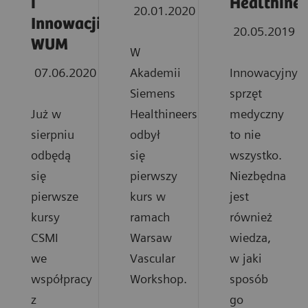
i
Healthinee
20.01.2020
Innowacji
20.05.2019
WUM
W
07.06.2020
Akademii
Innowacyjny
Siemens
sprzęt
Już w
Healthineers
medyczny
sierpniu
odbył
to nie
odbędą
się
wszystko.
się
pierwszy
Niezbędna
pierwsze
kurs w
jest
kursy
ramach
również
CSMI
Warsaw
wiedza,
we
Vascular
w jaki
współpracy
Workshop.
sposób
z
go