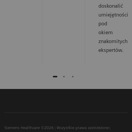
doskonalić
umiejętności
pod
okiem
znakomitych
ekspertów.
Siemens Healthcare ©2026
Wszystkie prawa zastrzeżone