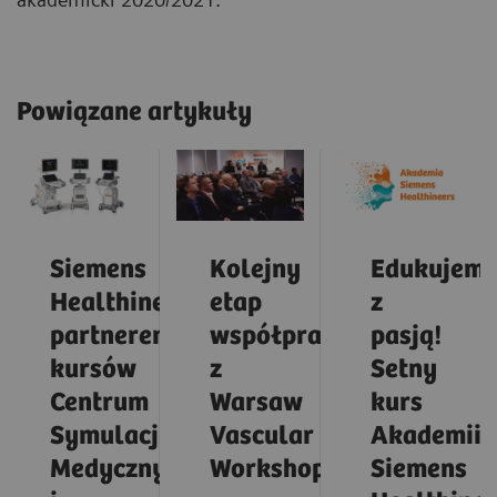
Powiązane artykuły
Siemens
Kolejny
Edukujem
Healthineers
etap
z
partnerem
współpracy
pasją!
kursów
z
Setny
Centrum
Warsaw
kurs
Symulacji
Vascular
Akademii
Medycznych
Workshops
Siemens