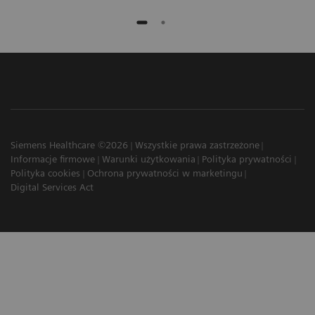
Siemens Healthcare ©2026
Wszystkie prawa zastrzeżone
Informacje firmowe
Warunki użytkowania
Polityka prywatności
Polityka cookies
Ochrona prywatności w marketingu
Digital Services Act