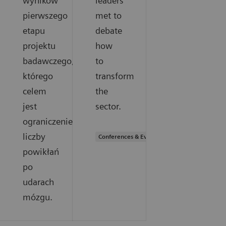
wyników
leaders
pierwszego
met to
etapu
debate
projektu
how
badawczego,
to
którego
transform
celem
the
jest
sector.
ograniczenie
liczby
Conferences & Events
powikłań
po
udarach
mózgu.