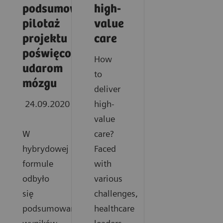
podsumowały
high-
pilotaż
value
projektu
care
poświęconego
How
udarom
to
mózgu
deliver
24.09.2020
high-
value
W
care?
hybrydowej
Faced
formule
with
odbyło
various
się
challenges,
podsumowanie
healthcare