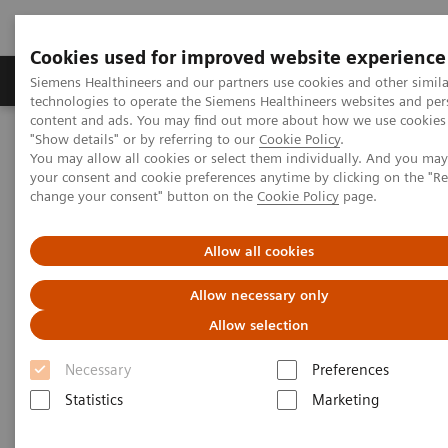
Cookies used for improved website experience
Grupy Produktów
O nas
Edukacja i sz
Siemens Healthineers and our partners use cookies and other simila
technologies to operate the Siemens Healthineers websites and per
content and ads. You may find out more about how we use cookies 
"Show details" or by referring to our
Cookie Policy
.
Siemens Healthineers Polska
Aktualności i nasze realizacje
You may allow all cookies or select them individually. And you ma
Kolejny etap współpracy z Warsaw Vascular Workshops
your consent and cookie preferences anytime by clicking on the "R
change your consent" button on the
Cookie Policy
page.
Kolejny etap współpracy z
Allow all cookies
Warsaw Vascular Workshops
Allow necessary only
Po grudniowej konferencji – czas na pierwszy
Allow selection
kurs.
Necessary
Preferences
Statistics
Marketing
20.01.2020