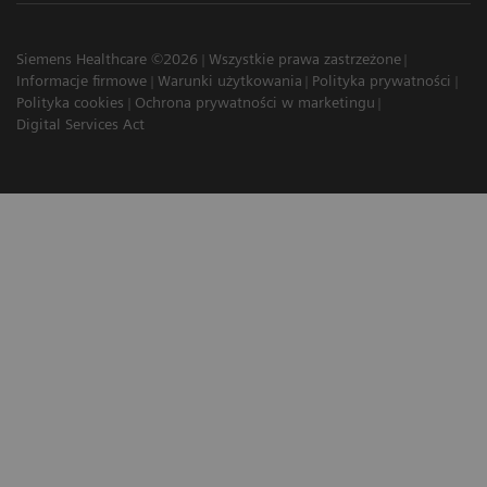
Siemens Healthcare ©2026
Wszystkie prawa zastrzeżone
Informacje firmowe
Warunki użytkowania
Polityka prywatności
Polityka cookies
Ochrona prywatności w marketingu
Digital Services Act