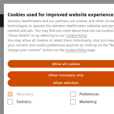
Cookies used for improved website experience
Grupy Produktów
O nas
Edukacja i sz
Siemens Healthineers and our partners use cookies and other simila
technologies to operate the Siemens Healthineers websites and per
content and ads. You may find out more about how we use cookies 
"Show details" or by referring to our
Cookie Policy
.
Siemens Healthineers Polska
Aktualności i nasze realizacje
You may allow all cookies or select them individually. And you ma
Edukujemy z pasją! Setny kurs Akademii Siemens Healthineers
your consent and cookie preferences anytime by clicking on the "R
change your consent" button on the
Cookie Policy
page.
Edukujemy z pasją! Setny kurs
Allow all cookies
Akademii Siemens Healthineers
Allow necessary only
Allow selection
Necessary
Preferences
20.05.2019
Statistics
Marketing
Innowacyjny sprzęt medyczny to nie wszystko.