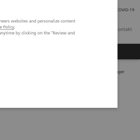
Praca
Relacje Inwestorskie
Publikacje
COVID-19
neers websites and personalize content
e Policy
.
PL
Kontakt
anytime by clicking on the "Review and
zne Atellica stosowane w diagnostyce
Atellica Process Manager