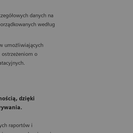
zczegółowych danych na
uporządkowanych według
ów umożliwiających
i ostrzeżeniom o
atacyjnych.
ością, dzięki
wywania.
ych raportów i