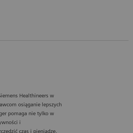
Siemens Healthineers w
dawcom osiąganie lepszych
ager pomaga nie tylko w
ywności i
zędzić czas i pieniądze.