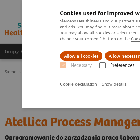
Cookies used for improved w
Siemens Healthineers and our partners us
and ads. You may find out more about how
You may allow all cookies or select them
change your consent" button on the
Cook
Grupy Produktów
O nas
Edukacja i sz
Allow all cookies
Allow necessar
Necessary
Preferences
Siemens Healthineers Polska
Healthcare IT
Rozwiązania informat
Cookie declaration
Show details
Atellica Process Manage
Oprogramowanie do zarządzania pracą laborat