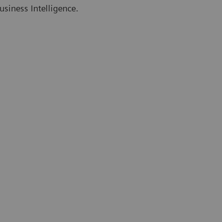
siness Intelligence.
Og