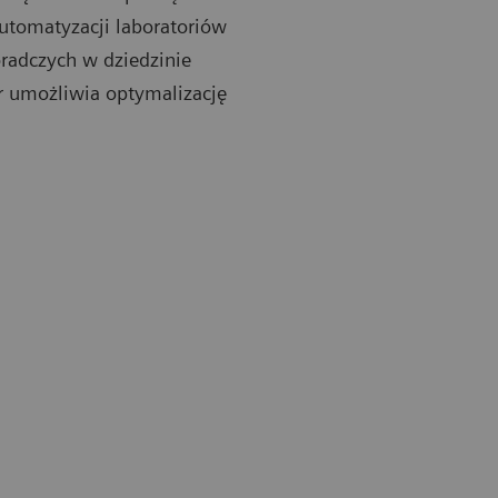
automatyzacji laboratoriów
oradczych w dziedzinie
er umożliwia optymalizację