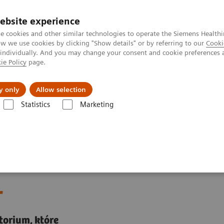
ebsite experience
e cookies and other similar technologies to operate the Siemens Healthi
 we use cookies by clicking "Show details" or by referring to our
Cooki
 individually. And you may change your consent and cookie preferences 
ie Policy
page.
kolenia
y only
Allow selection
Statistics
Marketing
yczne w diagnostyce
Atellica Diagnostics IT - rozwiązania informatyc
r
orium, które