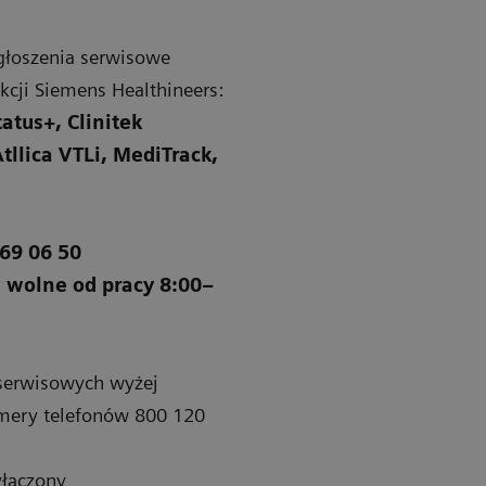
zgłoszenia serwisowe
kcji Siemens Healthineers:
atus+, Clinitek
llica VTLi, MediTrack,
69 06 50
i wolne od pracy 8:00–
 serwisowych wyżej
mery telefonów 800 120
yłączony