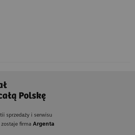
ał
całą Polskę
i sprzedaży i serwisu
 zostaje firma
Argenta