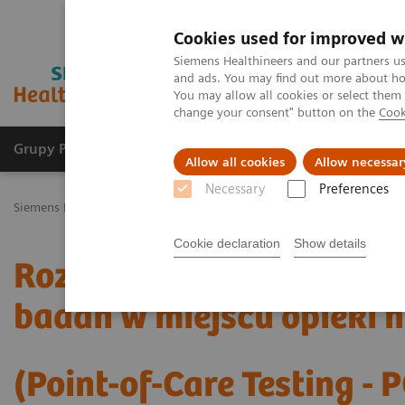
Cookies used for improved w
Siemens Healthineers and our partners us
and ads. You may find out more about how
You may allow all cookies or select them
change your consent" button on the
Cook
Grupy Produktów
O nas
Edukacja i sz
Allow all cookies
Allow necessar
Necessary
Preferences
Siemens Healthineers Polska
Point-of-Care Testing
Cookie declaration
Show details
Rozwiązania przeznacz
badań w miejscu opieki 
(Point-of-Care Testing - 