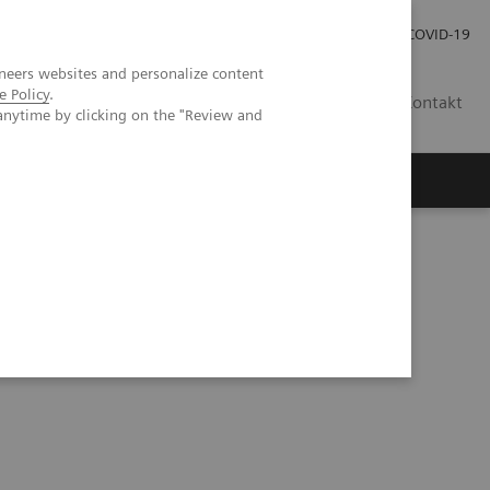
Praca
Relacje Inwestorskie
Publikacje
COVID-19
neers websites and personalize content
e Policy
.
PL
Kontakt
anytime by clicking on the "Review and