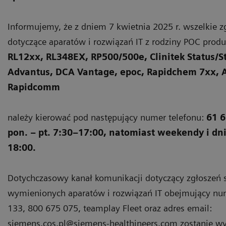
Informujemy, że z dniem 7 kwietnia 2025 r. wszelkie 
dotyczące aparatów i rozwiązań IT z rodziny POC produ
RL12xx, RL348EX, RP500/500e, Clinitek Status/St
Advantus, DCA Vantage, epoc, Rapidchem 7xx, At
Rapidcomm
należy kierować pod następujący numer telefonu:
61 6
pon. – pt. 7:30–17:00, natomiast weekendy i dn
18:00.
Dotychczasowy kanał komunikacji dotyczący zgłoszeń
wymienionych aparatów i rozwiązań IT obejmujący nu
133, 800 675 075, teamplay Fleet oraz adres email:
siemens.cos.pl@siemens-healthineers.com zostanie w