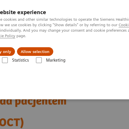
ebsite experience
e cookies and other similar technologies to operate the Siemens Healthi
 we use cookies by clicking "Show details" or by referring to our
Cooki
 individually. And you may change your consent and cookie preferences 
ie Policy
page.
kolenia
y only
Allow selection
Statistics
Marketing
one do wykonywania
nad pacjentem
POCT)