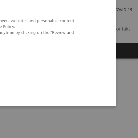
Praca
Relacje Inwestorskie
Publikacje
COVID-19
neers websites and personalize content
e Policy
.
PL
Kontakt
anytime by clicking on the "Review and