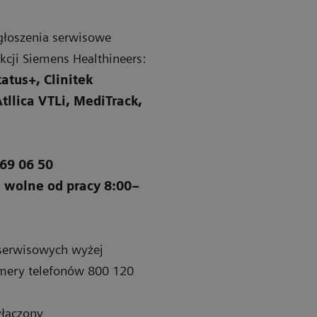
zgłoszenia serwisowe
kcji Siemens Healthineers:
atus+, Clinitek
llica VTLi, MediTrack,
69 06 50
i wolne od pracy 8:00–
 serwisowych wyżej
mery telefonów 800 120
yłączony