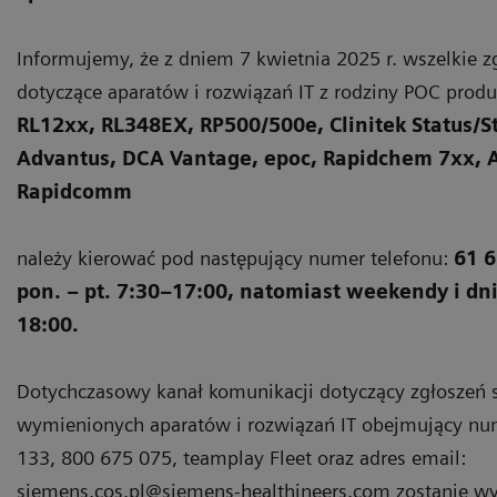
Informujemy, że z dniem 7 kwietnia 2025 r. wszelkie 
dotyczące aparatów i rozwiązań IT z rodziny POC produ
RL12xx, RL348EX, RP500/500e, Clinitek Status/St
Advantus, DCA Vantage, epoc, Rapidchem 7xx, At
Rapidcomm
należy kierować pod następujący numer telefonu:
61 6
pon. – pt. 7:30–17:00, natomiast weekendy i dn
18:00.
Dotychczasowy kanał komunikacji dotyczący zgłoszeń
wymienionych aparatów i rozwiązań IT obejmujący nu
133, 800 675 075, teamplay Fleet oraz adres email:
siemens.cos.pl@siemens-healthineers.com zostanie w