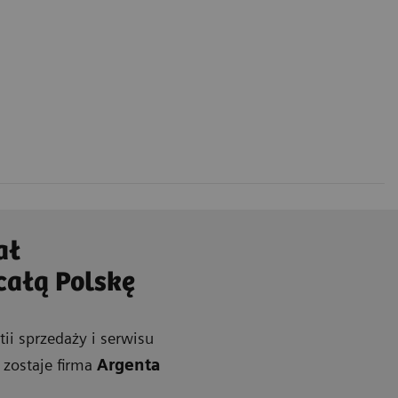
ał
całą Polskę
i sprzedaży i serwisu
 zostaje firma
Argenta