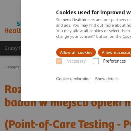
Cookies used for improved w
Siemens Healthineers and our partners us
and ads. You may find out more about how
You may allow all cookies or select them
change your consent" button on the
Cook
Grupy Produktów
O nas
Edukacja i sz
Allow all cookies
Allow necessar
Necessary
Preferences
Siemens Healthineers Polska
Point-of-Care Testing
Cookie declaration
Show details
Rozwiązania przeznacz
badań w miejscu opieki 
(Point-of-Care Testing - 