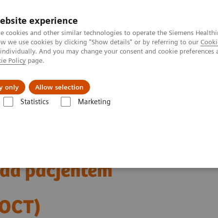
ebsite experience
e cookies and other similar technologies to operate the Siemens Healthi
 we use cookies by clicking "Show details" or by referring to our
Cooki
 individually. And you may change your consent and cookie preferences 
ie Policy
page.
kolenia
y only
Allow selection
Statistics
Marketing
one do wykonywania
nad pacjentem
POCT)