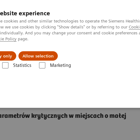
ebsite experience
e cookies and other similar technologies to operate the Siemens Healthi
 we use cookies by clicking "Show details" or by referring to our
Cooki
 individually. And you may change your consent and cookie preferences 
ie Policy
page.
kolenia
y only
Allow selection
Statistics
Marketing
lizatorów parametrów krytycznych.
System gazometrii krwi
Analiza
i krwi RAPIDLab® 348EX
arametrów krytycznych w miejscach o małej