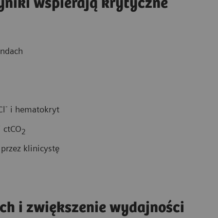
niki wspierają krytyczne
undach
-
Cl
i hematokryt
i ctCO
2
rzez klinicystę
ch i zwiększenie wydajności