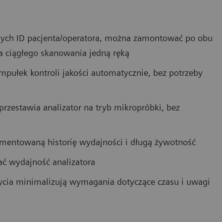
ych ID pacjenta/operatora, można zamontować po obu
a ciągłego skanowania jedną ręką
 ampułek kontroli jakości automatycznie, bez potrzeby
rzestawia analizator na tryb mikropróbki, bez
mentowaną historię wydajności i długą żywotność
ać wydajność analizatora
ycia minimalizują wymagania dotyczące czasu i uwagi