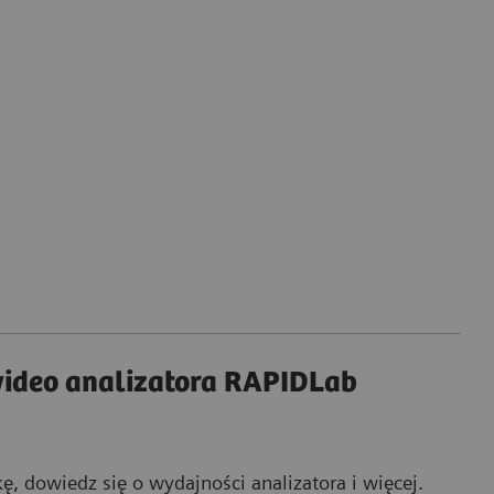
ideo analizatora RAPIDLab
ę, dowiedz się o wydajności analizatora i więcej.