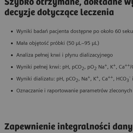
Szybko otrzymane, dokładne wy
decyzje dotyczące leczenia
Wyniki badań pacjenta dostępne po około 60 sek
Mała objętość próbki (50 µL–95 µL)
Analiza pełnej krwi i płynu dializacyjnego
+
+
++
Wyniki pełnej krwi: pH, pCO
, pO
Na
, K
, Ca
/
2
2
+
+
++
-
Wyniki dializatu: pH, pCO
, Na
, K
, Ca
, HCO
2
3
Oznaczanie i raportowanie parametrów zleconych p
Zapewnienie integralności dany