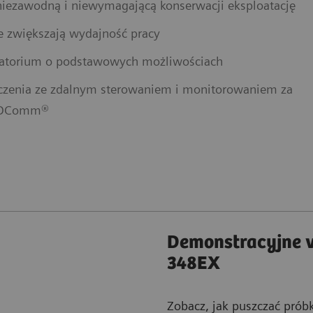
iezawodną i niewymagającą konserwacji eksploatację
ie zwiększają wydajność pracy
ratorium o podstawowych możliwościach
czenia ze zdalnym sterowaniem i monitorowaniem za
PIDComm®
Demonstracyjne v
348EX
Zobacz, jak puszczać próbk