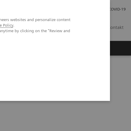
Praca
Relacje Inwestorskie
Publikacje
COVID-19
neers websites and personalize content
e Policy
.
PL
Kontakt
anytime by clicking on the "Review and
tor do gazometrii krwi RAPIDLab® 348EX