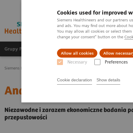
Cookies used for improved w
Siemens Healthineers and our partners us
and ads. You may find out more about how
You may allow all cookies or select them
change your consent" button on the
Cook
Grupy Produktów
O nas
Edukacja i sz
Allow all cookies
Allow necessar
Necessary
Preferences
Siemens Healthineers Polska
Point-of-Care Testing
Portfolio ana
Cookie declaration
Show details
Analizator do gazometri
Niezawodne i zarazem ekonomiczne badania p
przepustowości