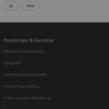
Ja
Nee
Producten & Services
Medische beeldvorming
Echografie
Laboratoriumdiagnostiek
Point-of-Care Testing
IT voor de gezondheidszorg