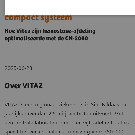
Meer stollingstesten met
compact systeem
Hoe Vitaz zijn hemostase-afdeling
optimaliseerde met de CN-3000
2025-06-23
Over VITAZ
VITAZ is een regionaal ziekenhuis in Sint-Niklaas dat
jaarlijks meer dan 2,5 miljoen testen uitvoert. Met
een centrale laboratoriumhub en vijf satellietlocaties
speelt het een cruciale rol in de zorg voor 250.000