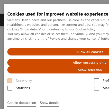
Cookies used for improved website experience
Producten & Services
Over ons
Clinica
Siemens Healthineers and our partners use cookies and other simil
Healthineers websites and personalize content and ads. You may f
clicking "Show details" or by referring to our
Cookie Policy
.
You may allow all cookies or select them individually. And you ma
Home
Nieuws
anytime by clicking on the "Review and change your consent" butt
Vitaz is eerste in Europa met gekoppelde CN-3000
Allow all cookies
Allow necessary only
Allow selection
Necessary
Pre
Statistics
Mar
Cookie declaration
Show details