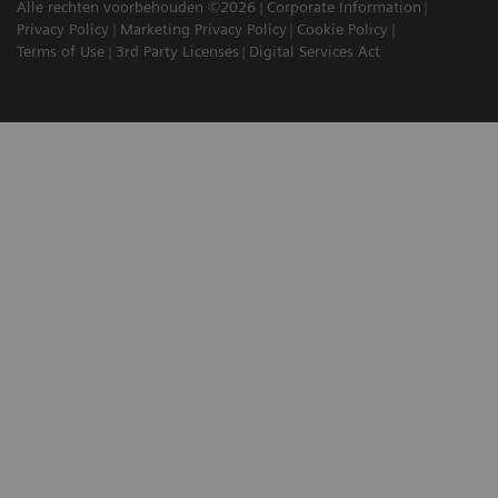
Alle rechten voorbehouden ©2026
Corporate Information
Privacy Policy
Marketing Privacy Policy
Cookie Policy
Terms of Use
3rd Party Licenses
Digital Services Act