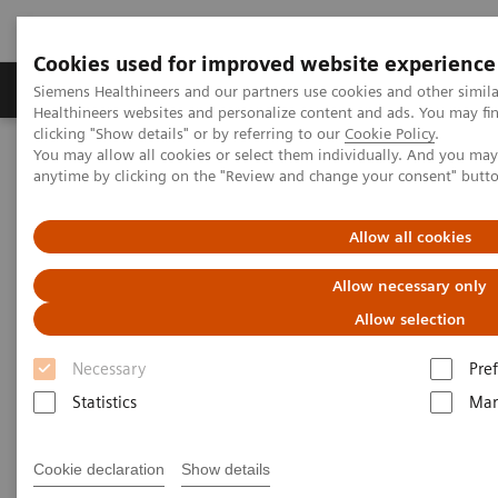
Cookies used for improved website experience
Producten & Services
Over ons
Clinica
Siemens Healthineers and our partners use cookies and other simil
Healthineers websites and personalize content and ads. You may f
clicking "Show details" or by referring to our
Cookie Policy
.
You may allow all cookies or select them individually. And you ma
Home
Nieuws
anytime by clicking on the "Review and change your consent" butt
Laboratoriumdiagnostiek in tijden van Covid-19: De veerkracht van
onze gezondheidszorg volstaat niet zonder zin voor innovatie
Allow all cookies
Laboratoriumdiagnostiek in
Allow necessary only
tijden van Covid-19: De
Allow selection
veerkracht van onze
Necessary
Pre
gezondheidszorg volstaat niet
Statistics
Mar
zonder zin voor innovatie
Cookie declaration
Show details
Door Carl Laurent, CEO Siemens Healthineers