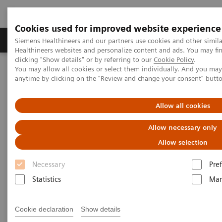
Cookies used for improved website experience
Producten & Services
Over ons
Clinica
Siemens Healthineers and our partners use cookies and other simil
Healthineers websites and personalize content and ads. You may f
clicking "Show details" or by referring to our
Cookie Policy
.
You may allow all cookies or select them individually. And you ma
Home
Nieuws
AI in MR voor meer patiëntencomfort
anytime by clicking on the "Review and change your consent" butt
Hoe draagt AI in medische
Allow all cookies
beeldvorming bij aan het
Allow necessary only
comfort van de patiënt?
Allow selection
Door Annemie Steegmans, MR Product
Necessary
Pre
Specialist bij Siemens Healthineers & Greta
Statistics
Mar
Vandemaele, MR Application specialist bij
Siemens Healthineers
Cookie declaration
Show details