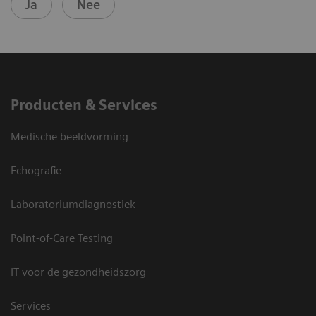
Ja
Nee
Producten & Services
Medische beeldvorming
Echografie
Laboratoriumdiagnostiek
Point-of-Care Testing
IT voor de gezondheidszorg
Services