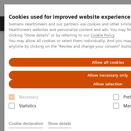
Cookies used for improved website experience
Producten & Services
Over ons
Clinica
Siemens Healthineers and our partners use cookies and other simil
Healthineers websites and personalize content and ads. You may f
clicking "Show details" or by referring to our
Cookie Policy
.
You may allow all cookies or select them individually. And you ma
Home
Nieuws & Evenementen
anytime by clicking on the "Review and change your consent" butt
Conferenties & Evenementen
Step into the future : Photon-Counting CT with NAEOTOM Alpha
Class
Allow all cookies
Allow necessary only
Allow selection
Necessary
Pre
Statistics
Mar
Cookie declaration
Show details