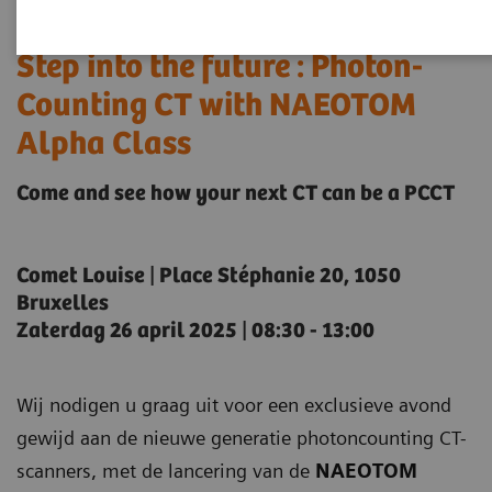
Step into the future : Photon-
Counting CT with NAEOTOM
Alpha Class
Come and see how your next CT can be a PCCT
Comet Louise ǀ Place Stéphanie 20, 1050
Bruxelles
Zaterdag 26 april 2025 ǀ 08:30 - 13:00
Wij nodigen u graag uit voor een exclusieve avond
gewijd aan de nieuwe generatie photoncounting CT-
scanners, met de lancering van de
NAEOTOM