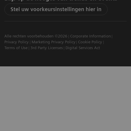
Stel uw voorkeursinstellingen hier in
Alle rechten voorbehouden ©2026
Corporate Information
Privacy Policy
Marketing Privacy Policy
Cookie Policy
Terms of Use
3rd Party Licenses
Digital Services Act