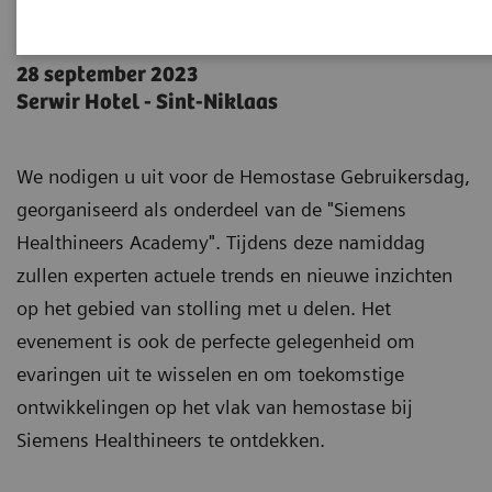
Hemostasis User Day 2023
28 september 2023
Serwir Hotel - Sint-Niklaas
We nodigen u uit voor de Hemostase Gebruikersdag,
georganiseerd als onderdeel van de "Siemens
Healthineers Academy". Tijdens deze namiddag
zullen experten actuele trends en nieuwe inzichten
op het gebied van stolling met u delen. Het
evenement is ook de perfecte gelegenheid om
evaringen uit te wisselen en om toekomstige
ontwikkelingen op het vlak van hemostase bij
Siemens Healthineers te ontdekken.