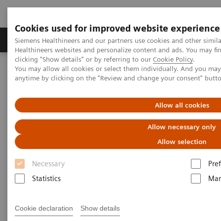
Cookies used for improved website experience
Producten & Services
Over ons
Clinica
Siemens Healthineers and our partners use cookies and other simil
Healthineers websites and personalize content and ads. You may f
clicking "Show details" or by referring to our
Cookie Policy
.
You may allow all cookies or select them individually. And you ma
Home
Nieuws & Evenementen
anytime by clicking on the "Review and change your consent" butt
Conferenties & Evenementen
Hemostasis User Day 2023
Allow all cookies
Allow necessary only
Allow selection
Necessary
Pre
Statistics
Mar
Cookie declaration
Show details