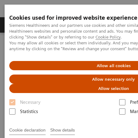
Cookies used for improved website experience
Producten & Services
Over ons
Clinica
Siemens Healthineers and our partners use cookies and other simil
Healthineers websites and personalize content and ads. You may f
clicking "Show details" or by referring to our
Cookie Policy
.
You may allow all cookies or select them individually. And you ma
Home
Nieuws & Evenementen
anytime by clicking on the "Review and change your consent" butt
Conferenties & Evenementen
Schrijf u in voor het MRI Deep Resolve webinar
Allow all cookies
Deep Resolve Webinar
Allow necessary only
Allow selection
Beter en sneller in MRI
Necessary
Pre
Statistics
Mar
Cookie declaration
Show details