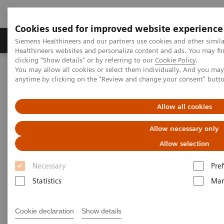
Cookies used for improved website experience
Producten & Services
Over ons
Clinica
Siemens Healthineers and our partners use cookies and other simil
Healthineers websites and personalize content and ads. You may f
clicking "Show details" or by referring to our
Cookie Policy
.
You may allow all cookies or select them individually. And you ma
Home
Educatie & Training
anytime by clicking on the "Review and change your consent" butt
Mammografie: opleiding en vorming
Allow all cookies
Allow necessary only
Allow selection
Necessary
Pre
Statistics
Mar
Cookie declaration
Show details