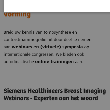
Mammografie: opleiding en
vorming
Breid uw kennis van tomosynthese en
contrastmammografie uit door deel te nemen
aan
webinars en (virtuele) symposia
op
internationale congressen. We bieden ook
autodidactische
online trainingen
aan.
Siemens Healthineers Breast Imaging
Webinars - Experten aan het woord