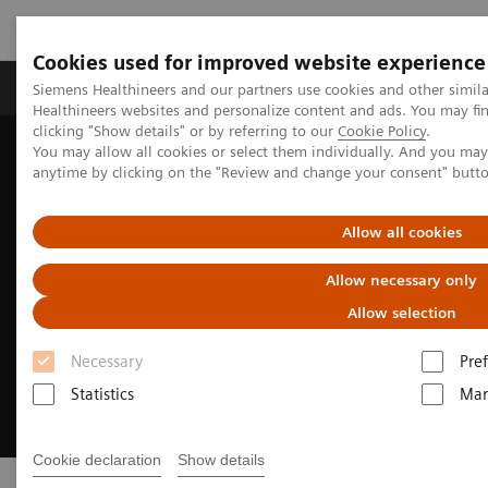
Cookies used for improved website experience
Producten & Services
Over ons
Clinica
Siemens Healthineers and our partners use cookies and other simil
Healthineers websites and personalize content and ads. You may f
clicking "Show details" or by referring to our
Cookie Policy
.
You may allow all cookies or select them individually. And you ma
Home
Clinical Fields
Cancer Care
Breast Cancer
anytime by clicking on the "Review and change your consent" butt
Allow all cookies
Allow necessary only
Allow selection
Necessary
Pre
Statistics
Mar
Cookie declaration
Show details