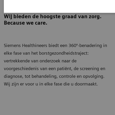
Breast Health 360°
Wij bieden de hoogste graad van zorg.
Because we care.
Siemens Healthineers biedt een 360°-benadering in
elke fase van het borstgezondheidstraject:
vertrekkende van onderzoek naar de
voorgeschiedenis van een patiënt, de screening en
diagnose, tot behandeling, controle en opvolging.
Wij zijn er voor u in elke fase die u doormaakt.