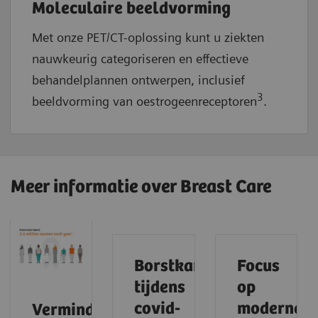
Moleculaire beeldvorming
Met onze PET/CT-oplossing kunt u ziekten
nauwkeurig categoriseren en effectieve
behandelplannen ontwerpen, inclusief
3
beeldvorming van oestrogeenreceptoren
.
Meer informatie over Breast Care
Borstkankerscreening
Focus
tijdens
op
covid-
moderne
Verminder