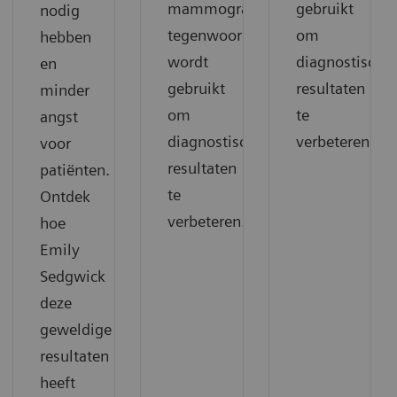
mammografie
gebruikt
nodig
tegenwoordig
om
hebben
wordt
diagnostische
en
gebruikt
resultaten
minder
om
te
angst
diagnostische
verbeteren.
voor
resultaten
patiënten.
te
Ontdek
verbeteren.
hoe
Emily
Sedgwick
deze
geweldige
resultaten
heeft