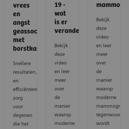
19 -
mammogra
vrees
wat
en
Bekijk
is er
angst
deze
veranderd?
geassocieerd
video
met
Bekijk
en leer
borstkankerscreening
deze
meer
video
over
Snellere
en leer
de
resultaten,
meer
manier
en
over
waarop
efficiëntere
de
moderne
zorg
manier
mammografie
voor
waarop
tegenwoordig
degenen
moderne
wordt
die het