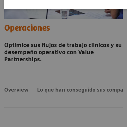
Operaciones
Optimice sus flujos de trabajo clínicos y su
desempeño operativo con Value
Partnerships.
Overview
Lo que han conseguido sus compañ