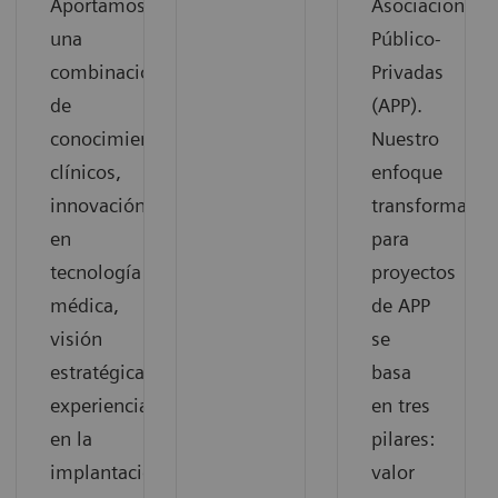
Aportamos
Asociaciones
una
Público-
combinación
Privadas
de
(APP).
conocimientos
Nuestro
clínicos,
enfoque
innovación
transformacio
en
para
tecnología
proyectos
médica,
de APP
visión
se
estratégica,
basa
experiencia
en tres
en la
pilares:
implantación
valor