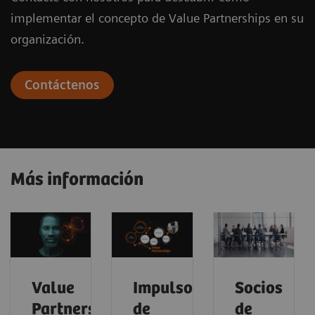
implementar el concepto de Value Partnerships en su
organización.
Contáctenos
Más información
Value
Impulsores
Socios
Partnerships
de
de