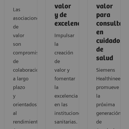
valor
valor
Las
y de
para
asociaciones
excelencia
consultorí
de
en
valor
Impulsar
cuidados
son
la
de
compromisos
creación
salud
de
de
colaboración
valor y
Siemens
a largo
fomentar
Healthineers
plazo
la
promueve
y
excelencia
la
orientados
en las
próxima
al
instituciones
generación
rendimiento.
sanitarias.
de