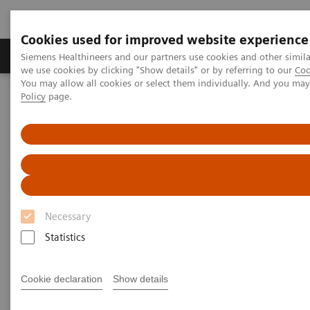
Cookies used for improved website experience
Productos y servicios
Especialidades Clínicas
Siemens Healthineers and our partners use cookies and other simil
we use cookies by clicking "Show details" or by referring to our
Coo
You may allow all cookies or select them individually. And you ma
Policy
page.
Siemens Healthineers Latinoamérica
Servicios
Alianzas de valor
Portfolio de Value Partnerships Enterprise Services - Siemens
Healthineers
Gestión de Operaciones Clínicas Value Partnerships – Siemens
Healthineers
Necessary
Statistics
Cookie declaration
Show details