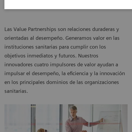
Las Value Partnerships son relaciones duraderas y
orientadas al desempeño. Generamos valor en las
instituciones sanitarias para cumplir con los
objetivos inmediatos y futuros. Nuestros
innovadores cuatro impulsores de valor ayudan a
impulsar el desempeño, la eficiencia y la innovación
en los principales dominios de las organizaciones
sanitarias.