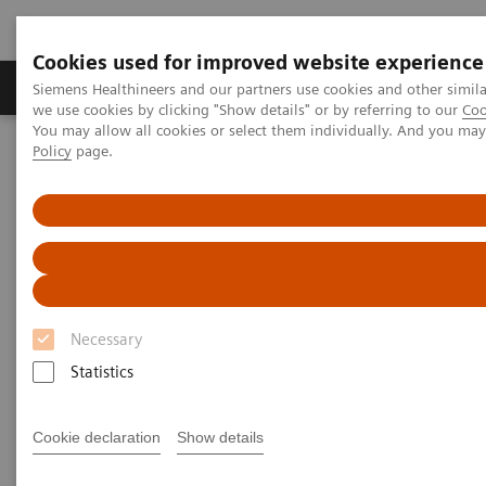
Cookies used for improved website experience
Productos y servicios
Especialidades Clínicas
Siemens Healthineers and our partners use cookies and other simil
we use cookies by clicking "Show details" or by referring to our
Coo
You may allow all cookies or select them individually. And you ma
Policy
page.
Siemens Healthineers Latinoamérica
Servicios
Alianzas de valor
Portfolio de Value Partnerships Enterprise Services - Siemens
Healthineers
Impulsores de valor y de
excelencia
Necessary
Statistics
Impulsar la creación de valor y fomentar
la excelencia en las instituciones
Cookie declaration
Show details
sanitarias