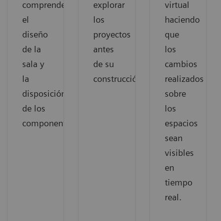
comprender
explorar
virtual
el
los
haciendo
diseño
proyectos
que
de la
antes
los
sala y
de su
cambios
la
construcción.
realizados
disposición
sobre
de los
los
componentes.
espacios
sean
visibles
en
tiempo
real.