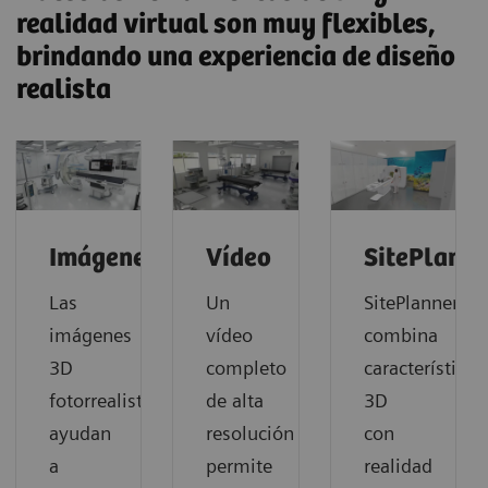
realidad virtual son muy flexibles,
brindando una experiencia de diseño
realista
Imágenes
Vídeo
SitePlanne
Las
Un
SitePlanner
imágenes
vídeo
combina
3D
completo
características
fotorrealistas
de alta
3D
ayudan
resolución
con
a
permite
realidad