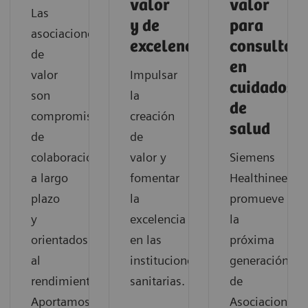
valor
valor
Las
y de
para
asociaciones
excelencia
consultorí
de
en
valor
Impulsar
cuidados
son
la
de
compromisos
creación
salud
de
de
colaboración
valor y
Siemens
a largo
fomentar
Healthineers
plazo
la
promueve
y
excelencia
la
orientados
en las
próxima
al
instituciones
generación
rendimiento.
sanitarias.
de
Aportamos
Asociaciones