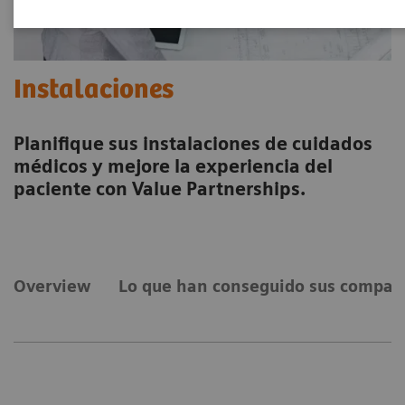
Instalaciones
Planifique sus instalaciones de cuidados
médicos y mejore la experiencia del
paciente con Value Partnerships.
Overview
Lo que han conseguido sus compañ