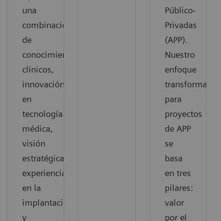
una
Público-
combinación
Privadas
de
(APP).
conocimientos
Nuestro
clínicos,
enfoque
innovación
transformacio
en
para
tecnología
proyectos
médica,
de APP
visión
se
estratégica,
basa
experiencia
en tres
en la
pilares:
implantación
valor
y
por el