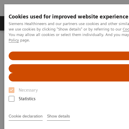
Cookies used for improved website experience
Productos y servicios
Especialidades Clínicas
Siemens Healthineers and our partners use cookies and other simil
we use cookies by clicking "Show details" or by referring to our
Coo
You may allow all cookies or select them individually. And you ma
Policy
page.
Siemens Healthineers Latinoamérica
Servicios
Alianzas de valor
Portfolio de Value Partnerships Enterprise Services - Siemens
Healthineers
Planificación de instalaciones sanitarias Value Partnerships-
Siemens Healthineers
Necessary
Statistics
Cookie declaration
Show details