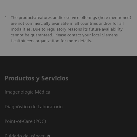
1
The products/features and/or service offerings (here mentioned)
are not commercially available in all countries and/or for all
modalities. Due to regulatory reasons its future availability
cannot be guaranteed. Please contact your local Siemens
Healthineers organization for more details.
Productos y Servicios
Imagenología Médica
Diagnóstico de Laboratorio
Point-of-Care (POC)
Cuidado del cáncer