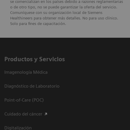
se comercializan en los países debido a razones reglamentarias
o de otro tipo, no se puede garantizar la oferta del servicio.
Comuníquese con su organización local de Siemens
Healthineers para obtener más detalles. No para uso clínico.
Solo para fines de capacitación.
Productos y Servicios
Imagenología Médica
Diagnóstico de Laboratorio
Point-of-Care (POC)
Cuidado del cáncer
Digitalización