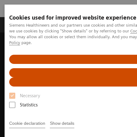
Cookies used for improved website experience
Productos y servicios
Especialidades Clínicas
Siemens Healthineers and our partners use cookies and other simil
we use cookies by clicking "Show details" or by referring to our
Coo
You may allow all cookies or select them individually. And you ma
Policy
page.
Siemens Healthineers Latinoamérica
Servicios
Customer Services
UpSkill Services
Equipment & Clinical Education
Soluciones de Aprendizaje Híbrido
Necessary
Statistics
Cookie declaration
Show details