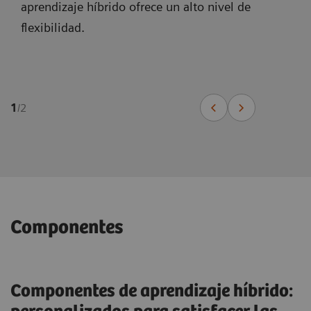
aprendizaje híbrido ofrece un alto nivel de
flexibilidad.
1
/
2
Componentes
1
/
2
Soluciones de aprendizaje híbrido de
Componentes de aprendizaje híbrido:
Siemens Healthineers