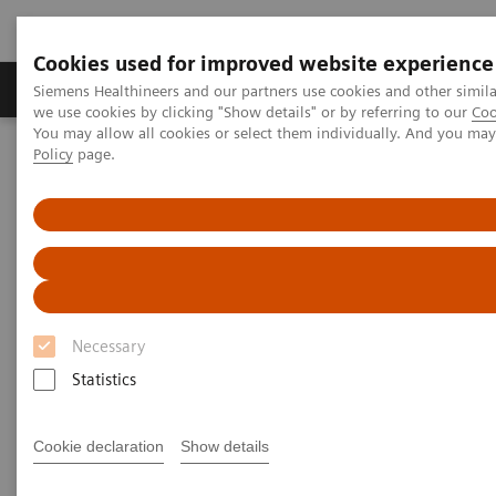
Cookies used for improved website experience
Productos y servicios
Especialidades Clínicas
Siemens Healthineers and our partners use cookies and other simil
we use cookies by clicking "Show details" or by referring to our
Coo
You may allow all cookies or select them individually. And you ma
Policy
page.
Siemens Healthineers Latinoamérica
Servicios
Customer Services
Connect Platforms and Smart Enablers
Siemens Healthineers Academy
Necessary
Statistics
Cookie declaration
Show details