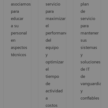
asociamos
servicio
plan
para
para
de
educar
maximizar
servicio
a su
el
para
personal
performance
mantener
en
del
sus
aspectos
equipo
sistemas
técnicos
y
y
optimizar
soluciones
el
de IT
tiempo
de
de
vanguardia
actividad
y
a
confiables
costos