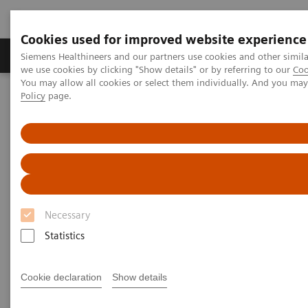
Cookies used for improved website experience
Productos y servicios
Especialidades Clínicas
Siemens Healthineers and our partners use cookies and other simil
we use cookies by clicking "Show details" or by referring to our
Coo
You may allow all cookies or select them individually. And you ma
Policy
page.
Siemens Healthineers Latinoamérica
Servicios
Customer Services
Service Plans
Education Plans
Necessary
Statistics
Cookie declaration
Show details