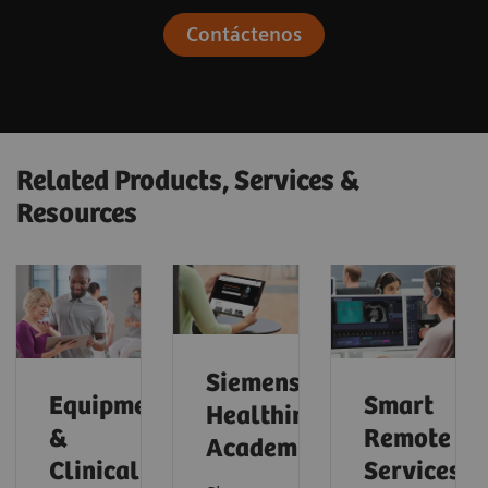
Contáctenos
Related Products, Services &
Resources
Siemens
Equipment
Smart
Healthineers
&
Remote
Academy
Clinical
Services