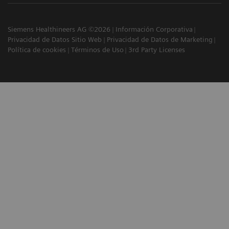
Siemens Healthineers AG ©2026
Información Corporativa
Privacidad de Datos Sitio Web
Privacidad de Datos de Marketing
Política de cookies
Términos de Uso
3rd Party Licenses