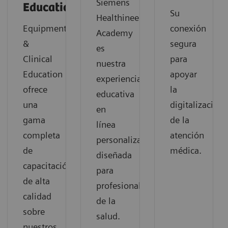
Siemens
Education
Su
Healthineers
Equipment
conexión
Academy
&
segura
es
Clinical
para
nuestra
Education
apoyar
experiencia
ofrece
la
educativa
una
digitalización
en
gama
de la
línea
completa
atención
personalizada
de
médica.
diseñada
capacitación
para
de alta
profesionales
calidad
de la
sobre
salud.
nuestros