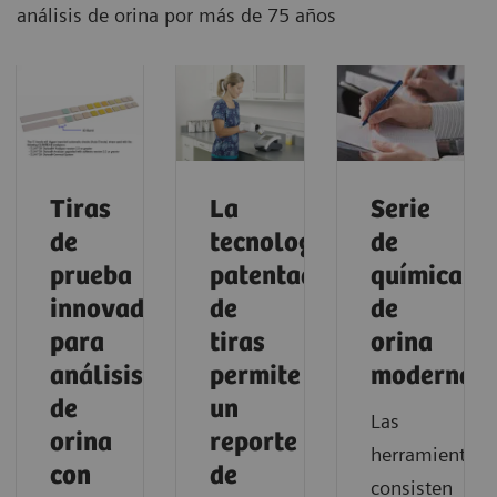
análisis de orina por más de 75 años
Tiras
La
Serie
de
tecnología
de
prueba
patentada
química
innovadoras
de
de
para
tiras
orina
análisis
permite
moderna
de
un
Las
orina
reporte
herramientas
con
de
consisten