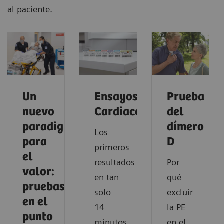
al paciente.
Un
Ensayos
Prueba
nuevo
Cardiacos
del
paradigma
dímero
Los
para
D
primeros
el
resultados
Por
valor:
en tan
qué
pruebas
solo
excluir
en el
14
la PE
punto
minutos,
en el