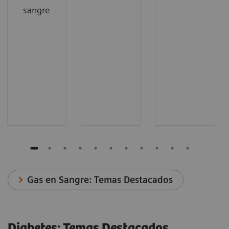
sangre
Gas en Sangre: Temas Destacados
Diabetes: Temas Destacados