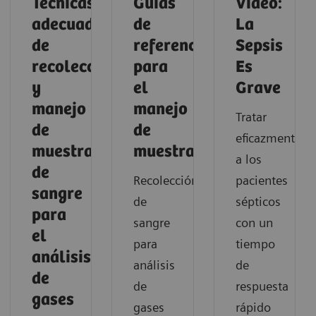
Técnicas
Guías
Vídeo:
adecuadas
de
La
de
referencia
Sepsis
recolección
para
Es
y
el
Grave
manejo
manejo
Tratar
de
de
eficazmente
muestras
muestras
a los
de
Recolección
pacientes
sangre
de
sépticos
para
sangre
con un
el
para
tiempo
análisis
análisis
de
de
de
respuesta
gases
gases
rápido