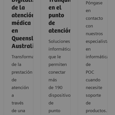
Digitalización
Tranquilidad
Póngase
de la
en el
en
atención
punto
contacto
médica
de
con
en
atención
nuestros
Queensland,
Soluciones
especialistas
Australia
informáticas
en
Transformación
que le
informática
de la
permiten
de
prestación
conectar
POC
de
más
cuando
atención
de 190
necesite
a
dispositivos
soporte
través
de
de
de una
punto
productos.