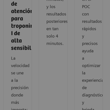
de
y los
POC
atención
resultados
con
para
posteriores
resultados
troponin
en tan
rápidos
I de
solo 4
y
alta
minutos.
precisos
sensibilidad
ayuda
La
a
velocidad
optimizar
se une
la
a la
experiencia
precisión
de
donde
diagnóstico
más
y
importa:
brinda