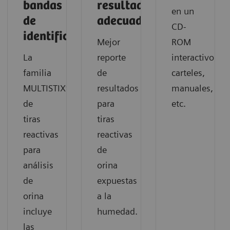
bandas
resultados
en un
de
adecuado
CD-
identificación
Mejor
ROM
La
reporte
interactivo,
familia
de
carteles,
MULTISTIX®
resultados
manuales,
de
para
etc.
tiras
tiras
reactivas
reactivas
para
de
análisis
orina
de
expuestas
orina
a la
incluye
humedad.
las