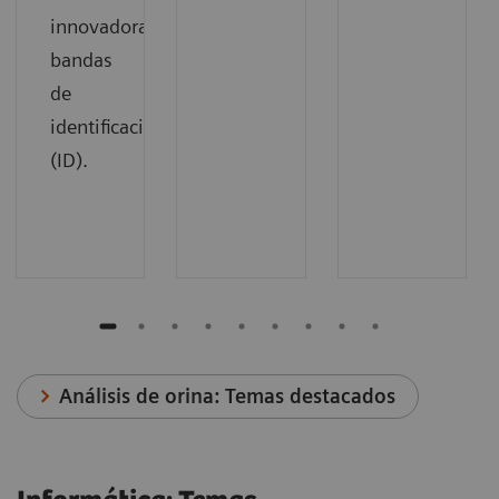
innovadoras
bandas
de
identificación
(ID).
Análisis de orina: Temas destacados