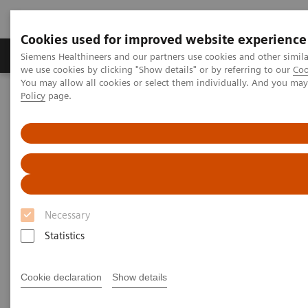
Cookies used for improved website experience
Productos y servicios
Especialidades Clínicas
Siemens Healthineers and our partners use cookies and other simil
we use cookies by clicking "Show details" or by referring to our
Coo
You may allow all cookies or select them individually. And you ma
Policy
page.
Siemens Healthineers Latinoamérica
Pruebas Point-of-Care
Temas destacados en las pruebas POC
Temas destacados en las
pruebas del Point-of-Care
Necessary
Información enfocada en temas relevantes del
point of care, desde estudios de casos hasta
Statistics
información clínica
Cookie declaration
Show details
Las soluciones de punto de atención están diseñadas