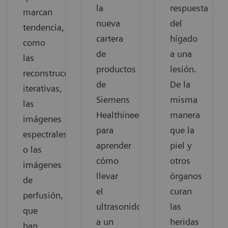
la
respuesta
marcan
nueva
del
tendencia,
cartera
hígado
como
de
a una
las
productos
lesión.
reconstrucciones
de
De la
iterativas,
Siemens
misma
las
Healthineers
manera
imágenes
para
que la
espectrales
aprender
piel y
o las
cómo
otros
imágenes
llevar
órganos
de
el
curan
perfusión,
ultrasonido
las
que
a un
heridas
han