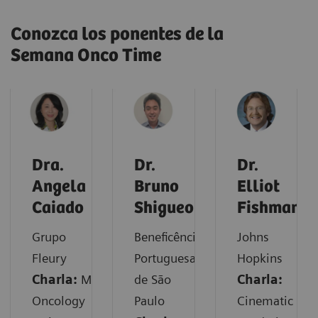
Conozca los ponentes de la
Semana Onco Time
Dra.
Dr.
Dr.
Angela
Bruno
Elliot
Caiado
Shigueo
Fishman
Grupo
Beneficência
Johns
Fleury
Portuguesa
Hopkins
Charla:
MM
de São
Charla:
Oncology
Paulo
Cinematic