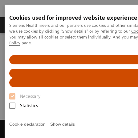
Cookies used for improved website experience
Productos y servicios
Especialidades Clínicas
Siemens Healthineers and our partners use cookies and other simil
we use cookies by clicking "Show details" or by referring to our
Coo
You may allow all cookies or select them individually. And you ma
Policy
page.
Siemens Healthineers Latinoamérica
Noticias y Eventos
Conferencias y Eventos
¡Participa de la Semana Onco Time!
¡Participe de charlas enfocadas
en Oncología!
Necessary
Statistics
|
Latinoamérica
2021-03-17 – 2024-06-28
Cookie declaration
Show details