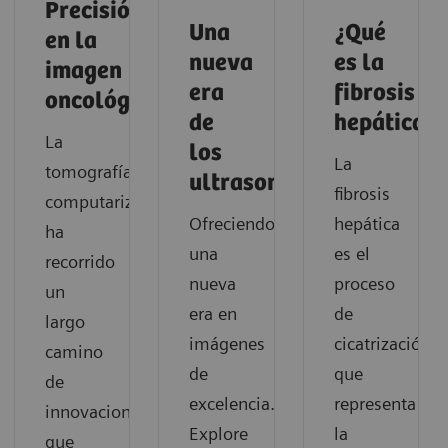
Precisión
Una
¿Qué
en la
nueva
es la
imagen
era
fibrosis
oncológica
de
hepática?
La
los
La
tomografía
ultrasonidos
fibrosis
computarizada
Ofreciendo
hepática
ha
una
es el
recorrido
nueva
proceso
un
era en
de
largo
imágenes
cicatrización
camino
de
que
de
excelencia.
representa
innovaciones
Explore
la
que