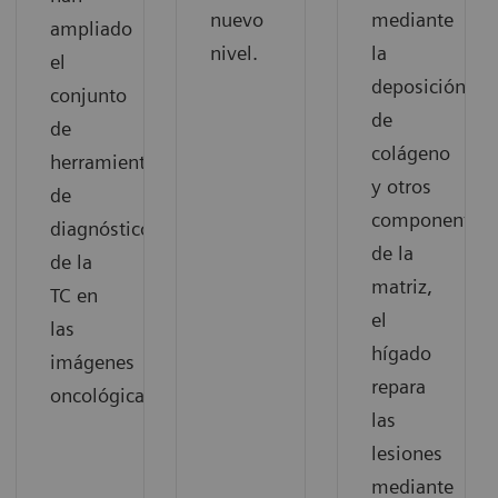
nuevo
mediante
ampliado
nivel.
la
el
deposición
conjunto
de
de
colágeno
herramientas
y otros
de
componentes
diagnóstico
de la
de la
matriz,
TC en
el
las
hígado
imágenes
repara
oncológicas.
las
lesiones
mediante