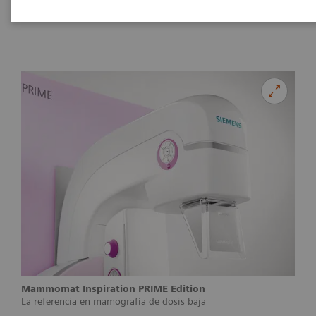
Mammomat Inspiration PRIME Edition
La referencia en mamografía de dosis baja