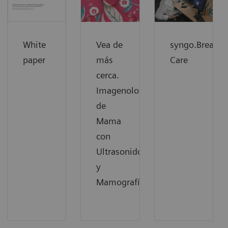
White
Vea de
syngo.Breast
paper
más
Care
cerca.
Imagenología
de
Mama
con
Ultrasonido
y
Mamografía.