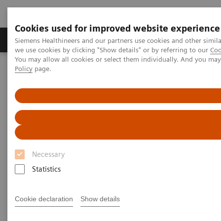
Cookies used for improved website experience
Productos y servicios
Especialidades Clínicas
Siemens Healthineers and our partners use cookies and other simil
we use cookies by clicking "Show details" or by referring to our
Coo
You may allow all cookies or select them individually. And you ma
Policy
page.
Siemens Healthineers Latinoamérica
Imagenología Médica
Mamografía
Mamografía Digital
Mammomat Inspiration PRIME Edition
Mammomat Inspiration PRIME
Edition
Necessary
La referencia en mamografía de dosis baja
Statistics
Cookie declaration
Show details