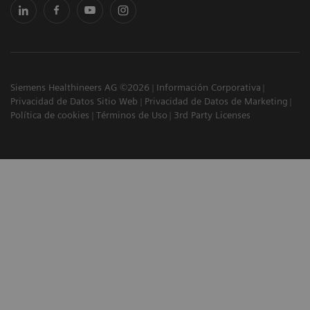
Siemens Healthineers AG ©2026
Información Corporativa
Privacidad de Datos Sitio Web
Privacidad de Datos de Marketing
Política de cookies
Términos de Uso
3rd Party Licenses