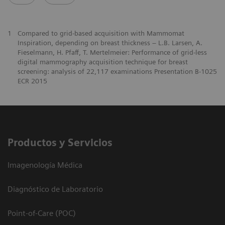
1
Compared to grid-based acquisition with Mammomat
Inspiration, depending on breast thickness – L.B. Larsen, A.
Fieselmann, H. Pfaff, T. Mertelmeier: Performance of grid-less
digital mammography acquisition technique for breast
screening: analysis of 22,117 examinations Presentation B-1025
ECR 2015
Productos y Servicios
Imagenología Médica
Diagnóstico de Laboratorio
Point-of-Care (POC)