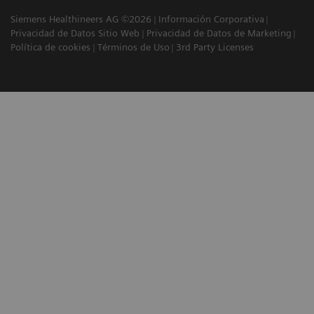
Siemens Healthineers AG ©2026
Información Corporativa
Privacidad de Datos Sitio Web
Privacidad de Datos de Marketing
Política de cookies
Términos de Uso
3rd Party Licenses