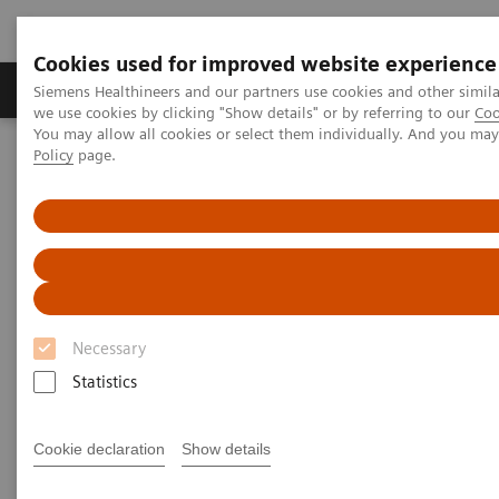
Cookies used for improved website experience
Productos y servicios
Especialidades Clínicas
Siemens Healthineers and our partners use cookies and other simil
we use cookies by clicking "Show details" or by referring to our
Coo
You may allow all cookies or select them individually. And you ma
Policy
page.
Siemens Healthineers Latinoamérica
Imagenología Médica
Mamografía
Necessary
Statistics
Cookie declaration
Show details