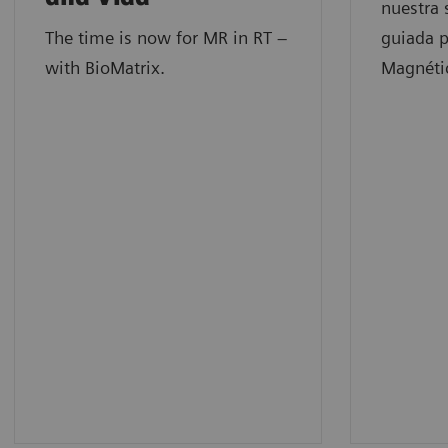
nuestra 
The time is now for MR in RT –
guiada 
with BioMatrix.
Magnéti