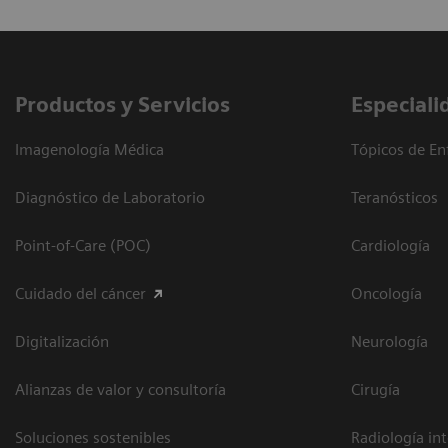
Productos y Servicios
Especiali
Imagenología Médica
Tópicos de En
Diagnóstico de Laboratorio
Teranósticos
Point-of-Care (POC)
Cardiología
Cuidado del cáncer
Oncología
Digitalización
Neurología
Alianzas de valor y consultoría
Cirugía
Soluciones sostenibles
Radiología in