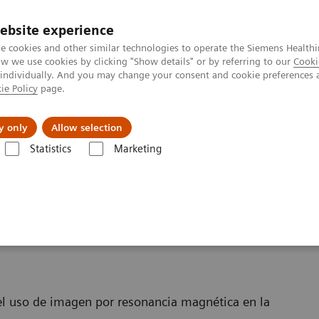
ebsite experience
e cookies and other similar technologies to operate the Siemens Healthi
 we use cookies by clicking "Show details" or by referring to our
Cooki
 individually. And you may change your consent and cookie preferences 
ie Policy
page.
Servicios post venta
Educación
Ac
y only
Allow selection
Statistics
Marketing
mas de Resonancia Magnética
Terapia guiada por Resonancia Magnéti
nancia Magnética
 el uso de imagen por resonancia magnética en la