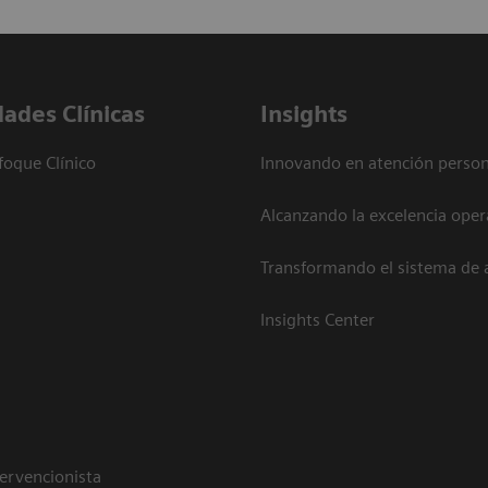
dades Clínicas
Insights
foque Clínico
Innovando en atención person
Alcanzando la excelencia oper
Transformando el sistema de 
Insights Center
tervencionista