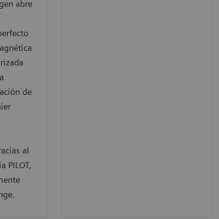
agen abre
perfecto
agnética
rizada
a
ación de
ier
acias al
ia PILOT,
mente
nge.