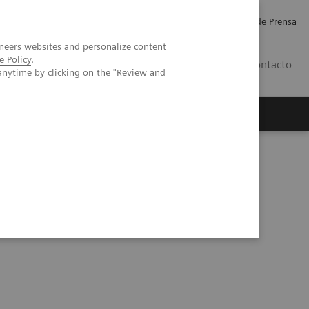
Empleo
Relaciones con Inversores
Comunicados de Prensa
neers websites and personalize content
e Policy
.
LATAM
Contacto
anytime by clicking on the "Review and
erca de Nosotros
Executive Insights
ca