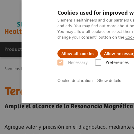
Cookies used for improved w
Siemens Healthineers and our partners us
and ads. You may find out more about how
You may allow all cookies or select them
change your consent" button on the
Cook
Productos y servicios
Especialidades Clínicas
Allow all cookies
Allow necessar
Necessary
Preferences
Siemens Healthineers Latinoamérica
Imagenología Médica
Siste
Cookie declaration
Show details
Terapia guiada por Reso
Amplíe el alcance de la Resonancia Magnética
Agregue valor y precisión en el diagnóstico, mediante