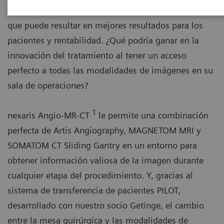
el riesgo y disminuir las tasas de complicaciones, lo
que puede resultar en mejores resultados para los
pacientes y rentabilidad. ¿Qué podría ganar en la
innovación del tratamiento al tener un acceso
perfecto a todas las modalidades de imágenes en su
sala de operaciones?
1
nexaris Angio-MR-CT
le permite una combinación
perfecta de Artis Angiography, MAGNETOM MRI y
SOMATOM CT Sliding Gantry en un entorno para
obtener información valiosa de la imagen durante
cualquier etapa del procedimiento. Y, gracias al
sistema de transferencia de pacientes PILOT,
desarrollado con nuestro socio Getinge, el cambio
entre la mesa quirúrgica y las modalidades de