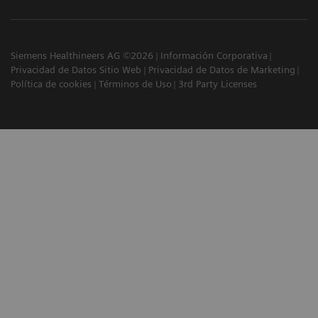
Siemens Healthineers AG ©2026
Información Corporativa
Privacidad de Datos Sitio Web
Privacidad de Datos de Marketing
Política de cookies
Términos de Uso
3rd Party Licenses