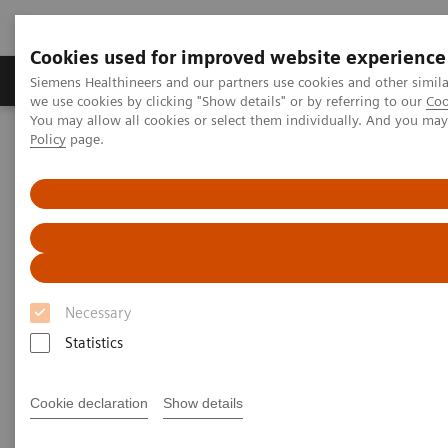
Cookies used for improved website experience
Productos y servicios
Especialidades Clínicas
Siemens Healthineers and our partners use cookies and other simil
we use cookies by clicking "Show details" or by referring to our
Coo
You may allow all cookies or select them individually. And you ma
Policy
page.
Siemens Healthineers Latinoamérica
Imagenología Médica
Angiografía
nexaris Therapy Suites
nexaris Angio-RM-TC
nexaris Angio-RM-TC
Nexo de la innovación en el tratamiento
Necessary
Statistics
Cookie declaration
Show details
Los procedimientos mínimamente invasivos que
emplean imágenes intraoperatorias pueden reducir