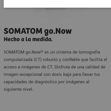
SOMATOM go.Now
Hecho a la medida.
SOMATOM go.Now® es un sistema de tomografía
computarizada (CT) robusto y confiable que facilita el
acceso a imágenes de CT. Disfruta de una calidad de
imagen excepcional con dosis baja para llevar tus
capacidades de diagnóstico por imágenes al
siguiente nivel.