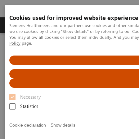
Cookies used for improved website experience
Productos y servicios
Especialidades Clínicas
Siemens Healthineers and our partners use cookies and other simil
we use cookies by clicking "Show details" or by referring to our
Coo
You may allow all cookies or select them individually. And you ma
Policy
page.
Siemens Healthineers Latinoamérica
Imagenología Médica
Tomografía Computarizada
SOMATOM
La plataforma SOMATOM go.
SOMATOM go.Now
Necessary
Statistics
Cookie declaration
Show details