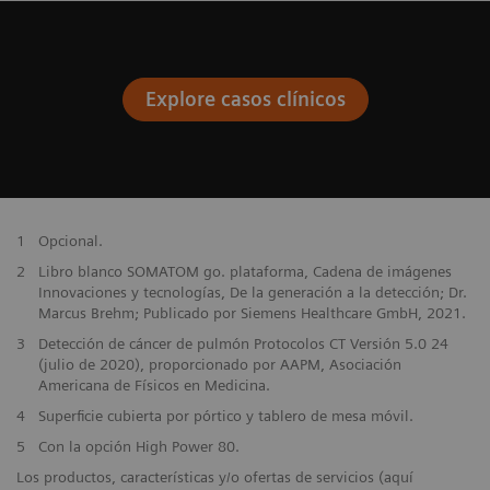
Explore casos clínicos
1
Opcional.
2
Libro blanco SOMATOM go. plataforma, Cadena de imágenes
Innovaciones y tecnologías, De la generación a la detección; Dr.
Marcus Brehm; Publicado por Siemens Healthcare GmbH, 2021.
3
Detección de cáncer de pulmón Protocolos CT Versión 5.0 24
(julio de 2020), proporcionado por AAPM, Asociación
Americana de Físicos en Medicina.
4
Superficie cubierta por pórtico y tablero de mesa móvil.
5
Con la opción High Power 80.
Los productos, características y/o ofertas de servicios (aquí