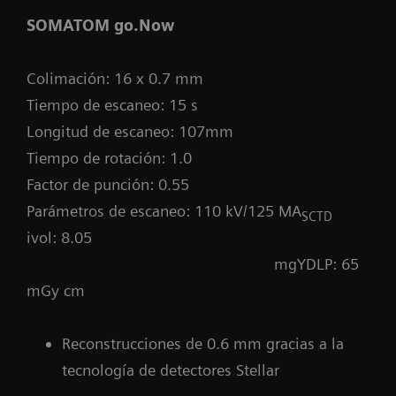
SOMATOM go.Now
Cámara 3D FAST integrada en
1
gantry
:
posicionamiento del paciente
Colimación: 16 x 0.7 mm
impulsado por IA
Tiempo de escaneo: 15 s
GO technologies: orientación para el
Longitud de escaneo: 107mm
usuario basada en IA
Tiempo de rotación: 1.0
Factor de punción: 0.55
Parámetros de escaneo: 110 kV/125 MA
SCTD
ivol: 8.05
mgYDLP: 65
mGy cm
Reconstrucciones de 0.6 mm gracias a la
tecnología de detectores Stellar