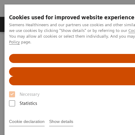
Cookies used for improved website experience
Productos y servicios
Especialidades Clínicas
Siemens Healthineers and our partners use cookies and other simil
we use cookies by clicking "Show details" or by referring to our
Coo
You may allow all cookies or select them individually. And you ma
Policy
page.
Siemens Healthineers Latinoamérica
Imagenología Médica
Tomografía Computarizada
Computed Tomography News & Stories
Stents coronarios monovasos acompañados de placas de alto
riesgo
Stents coronarios monovasos
Necessary
acompañados de placas de alto
Statistics
riesgo
Cookie declaration
Show details
1
,
;
Jie Liu, RT
; Yanbo Gu, RT1
Yonggao Zhang, MD1