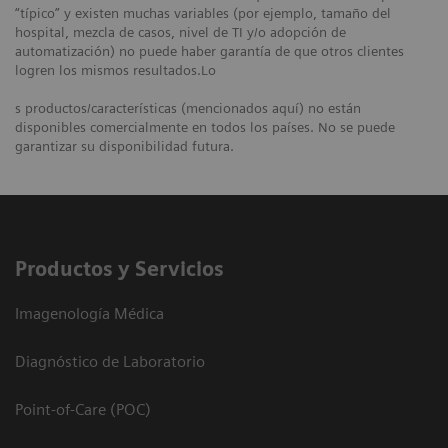
“típico” y existen muchas variables (por ejemplo, tamaño del
hospital, mezcla de casos, nivel de TI y/o adopción de
automatización) no puede haber garantía de que otros clientes
logren los mismos resultados.Lo
s productos/características (mencionados aquí) no están
disponibles comercialmente en todos los países. No se puede
garantizar su disponibilidad futura.
Productos y Servicios
Imagenología Médica
Diagnóstico de Laboratorio
Point-of-Care (POC)