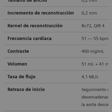
Tamaño de ancho
0,2 mm
Incremento de reconstrucción
0,2 mm
Kernel de reconstrucción
Bv72, QIR 4
Frecuencia cardíaca
51 — 55 bpm
Contraste
400 mg/mL
Volumen
51 mL + 41 mL 
Tasa de flujo
4,1 ML/s
Retraso de inicio
Seguimiento de
desencadenado
la aorta descen