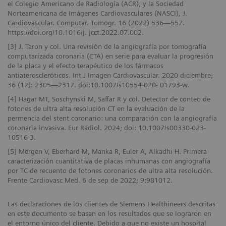
el Colegio Americano de Radiología (ACR), y la Sociedad
Norteamericana de Imágenes Cardiovasculares (NASCI), J.
Cardiovascular. Computar. Tomogr. 16 (2022) 536—557.
https://doi.org/10.1016/j. jcct.2022.07.002.
[3] J. Taron y col. Una revisión de la angiografía por tomografía
computarizada coronaria (CTA) en serie para evaluar la progresión
de la placa y el efecto terapéutico de los fármacos
antiateroscleróticos. Int J Imagen Cardiovascular. 2020 diciembre;
36 (12): 2305—2317. doi:10.1007/s10554-020- 01793-w.
[4] Hagar MT, Soschynski M, Saffar R y col. Detector de conteo de
fotones de ultra alta resolución CT en la evaluación de la
permencia del stent coronario: una comparación con la angiografía
coronaria invasiva. Eur Radiol. 2024; doi: 10.1007/s00330-023-
10516-3.
[5] Mergen V, Eberhard M, Manka R, Euler A, Alkadhi H. Primera
caracterización cuantitativa de placas inhumanas con angiografía
por TC de recuento de fotones coronarios de ultra alta resolución.
Frente Cardiovasc Med. 6 de sep de 2022; 9:981012.
Las declaraciones de los clientes de Siemens Healthineers descritas
en este documento se basan en los resultados que se lograron en
el entorno único del cliente. Debido a que no existe un hospital