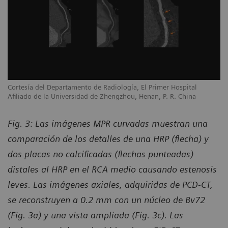
Cortesía del Departamento de Radiología, El Primer Hospital
Afiliado de la Universidad de Zhengzhou, Henan, P. R. China
Fig. 3: Las imágenes MPR curvadas muestran una
comparación de los detalles de una HRP (flecha) y
dos placas no calcificadas (flechas punteadas)
distales al HRP en el RCA medio causando estenosis
leves. Las imágenes axiales, adquiridas de PCD-CT,
se reconstruyen a 0.2 mm con un núcleo de Bv72
(Fig. 3a) y una vista ampliada (Fig. 3c). Las