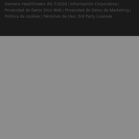
Siemens Healthineers AG ©2026
Información Corporativa
Privacidad de Datos Sitio Web
Privacidad de Datos de Marketing
Política de cookies
Términos de Uso
3rd Party Licenses