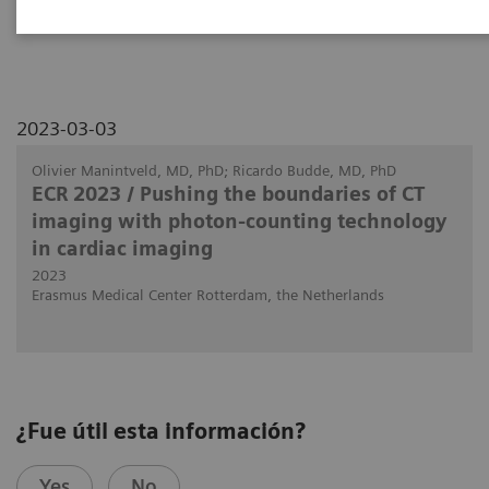
patients with heart transplants.
2023-03-03
Olivier Manintveld, MD, PhD; Ricardo Budde, MD, PhD
ECR 2023 / Pushing the boundaries of CT
imaging with photon-counting technology
in cardiac imaging
2023
Erasmus Medical Center Rotterdam, the Netherlands
¿Fue útil esta información?
Yes
No