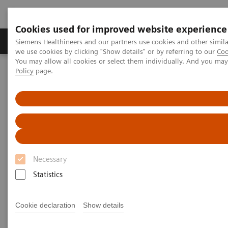
Cookies used for improved website experience
Productos y servicios
Especialidades Clínicas
Siemens Healthineers and our partners use cookies and other simil
we use cookies by clicking "Show details" or by referring to our
Coo
You may allow all cookies or select them individually. And you ma
Policy
page.
Siemens Healthineers Latinoamérica
Imagenología Médica
Tomografía Computarizada
NAEOTOM Alpha Class
PCCT scientific evidence
ECR 2023 / Pushing the boundaries of CT imaging with photon-
counting technology in cardiac imaging
ECR 2023 / Pushing the
Necessary
boundaries of CT imaging with
Statistics
photon-counting technology in
cardiac imaging
Cookie declaration
Show details
Quantum Technology in use in the follow-up of