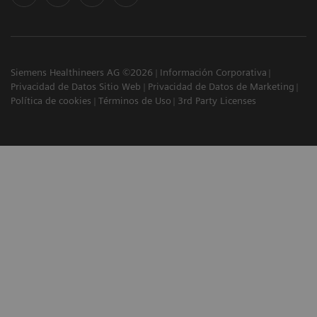
Siemens Healthineers AG ©2026
Información Corporativa
Privacidad de Datos Sitio Web
Privacidad de Datos de Marketing
Política de cookies
Términos de Uso
3rd Party Licenses