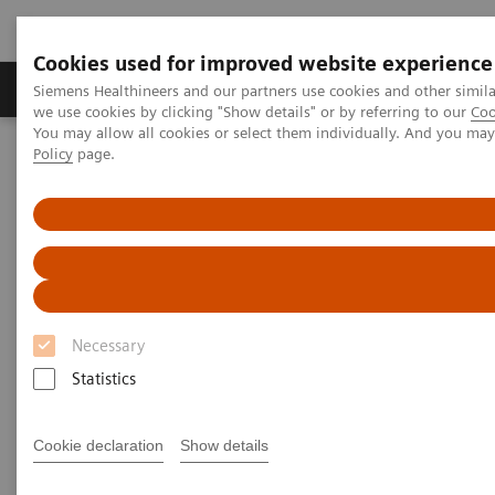
Cookies used for improved website experience
Productos y servicios
Especialidades Clínicas
Siemens Healthineers and our partners use cookies and other simil
we use cookies by clicking "Show details" or by referring to our
Coo
You may allow all cookies or select them individually. And you ma
Policy
page.
Siemens Healthineers Latinoamérica
Imagenología Médica
Tomografía Computarizada
Clinical software applications
Computed Tomography -
Clinical Software Application
Necessary
With Siemens Healthineers innovative Options &
Statistics
Upgrades you can extend the lifespan of your
systems - keeping them state of the art and reducing
Cookie declaration
Show details
total cost of ownership.