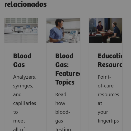
relacionados
Blood
Blood
Education
Gas
Gas:
Resources
Featured
Analyzers,
Point-
Topics
syringes,
of-care
and
Read
resources
capillaries
how
at
to
blood-
your
meet
gas
fingertips
all of
testing