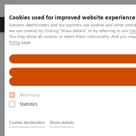
Cookies used for improved website experience
Productos y servicios
Especialidades Clínicas
Siemens Healthineers and our partners use cookies and other simil
we use cookies by clicking "Show details" or by referring to our
Coo
You may allow all cookies or select them individually. And you ma
Policy
page.
Siemens Healthineers Latinoamérica
Pruebas Point-of-Care
Gas de sangre
Blood Gas Systems
Sistema de Análisis de Sangre epoc®
Sistema de Análisis
de Sangre
epoc®
Necessary
Resultados correctos en el momento
Statistics
Cookie declaration
Show details