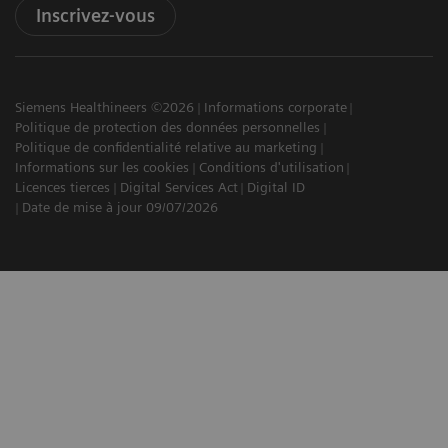
Inscrivez-vous
Siemens Healthineers ©2026
Informations corporate
Politique de protection des données personnelles
Politique de confidentialité relative au marketing
Informations sur les cookies
Conditions d'utilisation
Licences tierces
Digital Services Act
Digital ID
Date de mise à jour 09/07/2026