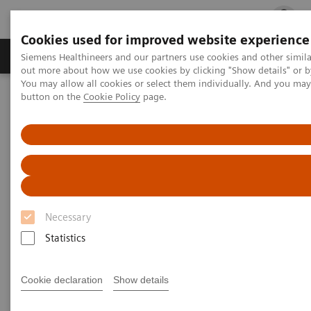
Cookies used for improved website experience
Produits & services
Spécialités cliniques
Siemens Healthineers and our partners use cookies and other simil
out more about how we use cookies by clicking "Show details" or b
You may allow all cookies or select them individually. And you ma
button on the
Cookie Policy
page.
Accueil
Formations & Accompagnement
Catalogue de formation imagerie médicale
SPECT Création de protocoles - Niveau 1
Necessary
Statistics
Cookie declaration
Show details