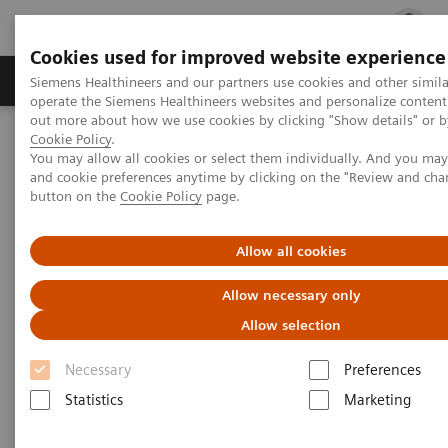
Cookies used for improved website experience
Produits & services
Support & formations
Siemens Healthineers and our partners use cookies and other simila
operate the Siemens Healthineers websites and personalize content
out more about how we use cookies by clicking "Show details" or by
Cookie Policy
.
Accueil
Espace média
Informations presse
You may allow all cookies or select them individually. And you ma
Siemens Healthineers finalise l’acquisition de Varian et consolide sa
and cookie preferences anytime by clicking on the "Review and cha
position de partenaire de référence sur l’ensemble de la chaîne de
button on the
Cookie Policy
page.
valeur dans le secteur de la santé
Allow all cookies
Allow necessary only
Allow selection
Necessary
Preferences
Statistics
Marketing