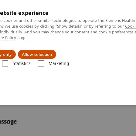
ebsite experience
e cookies and other similar technologies to operate the Siemens Healthi
 we use cookies by clicking "Show details" or by referring to our
Cooki
 individually. And you may change your consent and cookie preferences 
ie Policy
page.
A propos de
y only
Allow selection
Statistics
Marketing
stèmes d’hématologie cytologique
Analyseur d’hématologie cellulair
 cellulaire ADVIA 2120
i
assage