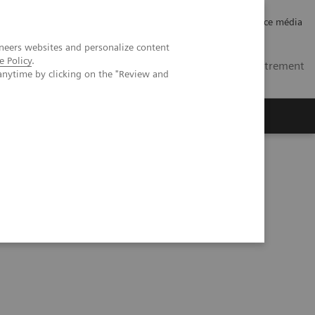
Carrières
Relations investisseurs
Espace média
neers websites and personalize content
e Policy
.
MA
Contacts
Se connecter / Enregistrement
anytime by clicking on the "Review and
e ADVIA 2120
i
avec Autoslide