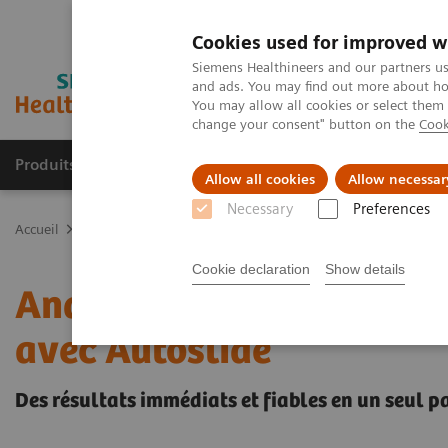
Cookies used for improved w
Siemens Healthineers and our partners us
and ads. You may find out more about how
You may allow all cookies or select them
change your consent" button on the
Cook
Produits & services
Support & formations
Allow all cookies
Allow necessar
Necessary
Preferences
Accueil
Diagnostic de laboratoire
Hématologie cytologique
Sy
Cookie declaration
Show details
Analyseur d’hématologie
avec Autoslide
Des résultats immédiats et fiables en un seul p