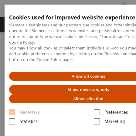
Cookies used for improved website experience
Produits & services
Support & formations
Siemens Healthineers and our partners use cookies and other simila
operate the Siemens Healthineers websites and personalize content
out more about how we use cookies by clicking "Show details" or by
Cookie Policy
.
Accueil
Diagnostic de laboratoire
You may allow all cookies or select them individually. And you ma
Hématologie cytologique
Systèmes d’hématologie cytologique
and cookie preferences anytime by clicking on the "Review and cha
button on the
Cookie Policy
page.
Systèmes d’hématologie
Allow all cookies
cytologique
Allow necessary only
Des résultats précis dès le premier passage
Allow selection
sans convoyeur de tubes encombrant ni tests
complémentaires.
Necessary
Preferences
Statistics
Marketing
Les analyseurs d’hématologie cytologique de