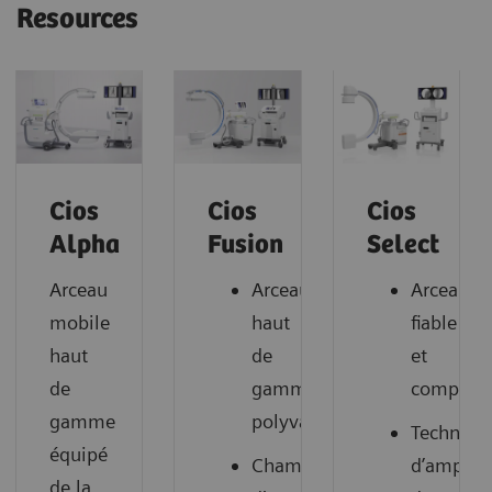
Resources
Cios
Cios
Cios
Alpha
Fusion
Select
Arceau
Arceau
Arceau
mobile
haut
fiable
haut
de
et
de
gamme
compact
gamme
polyvalent
Technolo
équipé
Champ
d’amplifi
de la