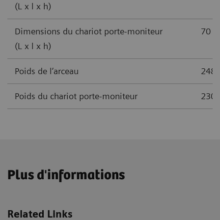
(L x l x h)
Dimensions du chariot porte-moniteur
70 c
(L x l x h)
Poids de l’arceau
248 
Poids du chariot porte-moniteur
230 
Plus d'informations
Related Links