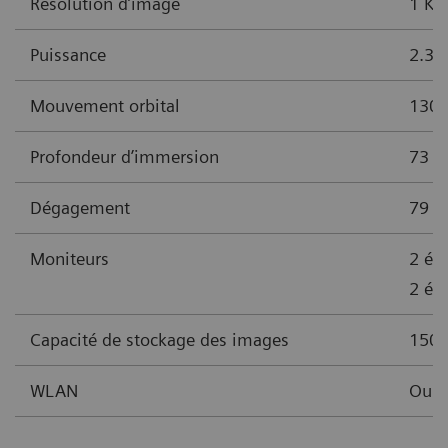
Résolution d’image
1 K²
Puissance
2.3 
Mouvement orbital
130° 
Profondeur d’immersion
73 
Dégagement
79 cm
Moniteurs
2 éc
2 éc
Capacité de stockage des images
150.
1
WLAN
Oui