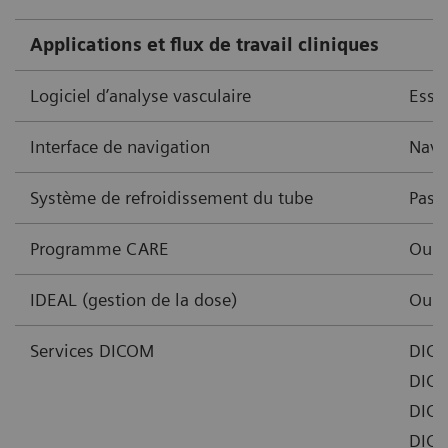
Applications et flux de travail cliniques
Logiciel d’analyse vasculaire
Essen
Interface de navigation
Navi
Système de refroidissement du tube
Passi
Programme CARE
Oui
IDEAL (gestion de la dose)
Oui
Services DICOM
DICO
DICO
DICO
DICO