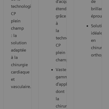
d’acquisition
de
technologie
étendu
brillance
CP
grâce
éprouvée
plein
à
Solution
champ
la
idéale
: la
technologie
en
solution
CP
chirurgie
adaptée
plein
orthopéd
à la
champ
chirurgie
Vaste
cardiaque
gamme
et
d’applications,
vasculaire.
dont
la
chirurgie