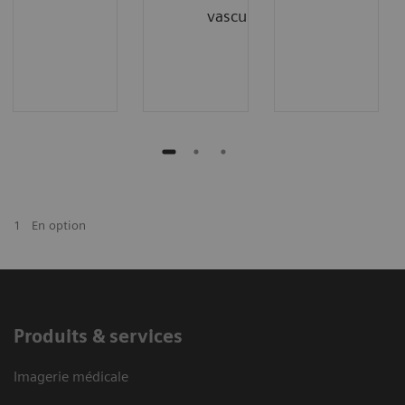
vasculaire
1
En option
Produits & services
Imagerie médicale