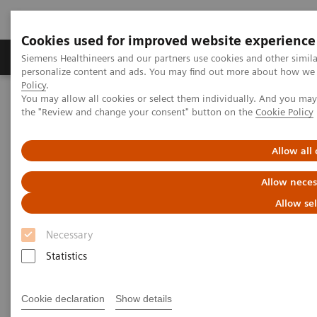
Cookies used for improved website experience
Produits & services
Domaines cliniques
Siemens Healthineers and our partners use cookies and other simil
personalize content and ads. You may find out more about how we u
Policy
.
You may allow all cookies or select them individually. And you ma
Home
Imagerie médicale
Arceaux chirurgicaux mobiles
the "Review and change your consent" button on the
Cookie Policy
Arceaux chirurgicaux mobiles aperçu
Cios Connect
Allow all
Cios Connect
Allow neces
Fiabilité chirurgicale au quotidien
Allow se
Necessary
Statistics
Cookie declaration
Show details