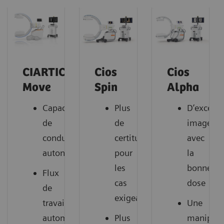
CIARTIC
Cios
Cios
Move
Spin
Alpha
Capacités
Plus
D’excelle
de
de
images
conduite
certitude
avec
autonome
pour
la
les
bonne
Flux
cas
dose
de
exigeants
travail
Une
automatisés
Plus
manipula