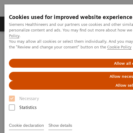
Cookies used for improved website experience
Produits & services
Domaines cliniques
Siemens Healthineers and our partners use cookies and other simil
personalize content and ads. You may find out more about how we u
Policy
.
You may allow all cookies or select them individually. And you ma
Home
Imagerie médicale
Arceaux chirurgicaux mobiles
the "Review and change your consent" button on the
Cookie Policy
Allow all
Allow neces
Allow se
Necessary
Statistics
Cookie declaration
Show details