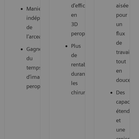
d’efficacité
aisée
Maniement
en
pour
indépendant
3D
un
de
peropératoire
flux
l’arceau
de
Plus
Gagnez
travail
de
du
tout
rentabilité
temps
en
durant
d’imagerie
douceur
les
peropératoire
chirurgies
Des
capacités
étendues
et
une
croissanc